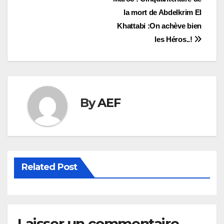
de
la mort de Abdelkrim El
l’article
Khattabi :On achève bien
les Héros..!
By
AEF
Related Post
Laisser un commentaire