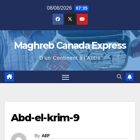
Skip
08/08/2026
07:35
to
content
Maghreb Canada Express
D'un Continent à l'Autre
Abd-el-krim-9
By
AEF