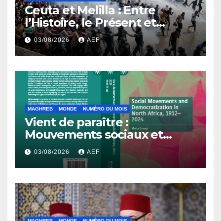
Ceuta et Melilla : Entre
l’Histoire, le Présent et
l’Avenir
03/08/2026
AEF
MAGHREB
MONDE
NUMÉRO DU MOIS
Vient de paraître :
Mouvements sociaux et
démocratisation en Afrique
03/08/2026
AEF
du Nord, 1912-2024
MAGHREB
MONDE
NUMÉRO DU MOIS