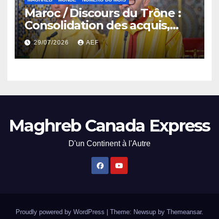
Maroc / Discours du Trône :
Consolidation des acquis,
résilience économique et
29/07/2026
AEF
affirmation d’une
souveraineté stratégique
décomplexée
Maghreb Canada Express
D'un Continent à l'Autre
Proudly powered by WordPress
|
Theme: Newsup by
Themeansar
.