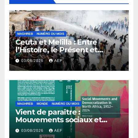
MAGHREB
NUMÉRO DU MOIS
Ceuta et Melilla : Entre
l’Histoire, le Présent et
l’Avenir
03/08/2026
AEF
MAGHREB
MONDE
NUMÉRO DU MOIS
Vient de paraître :
Mouvements sociaux et
démocratisation en Afrique
03/08/2026
AEF
du Nord, 1912-2024