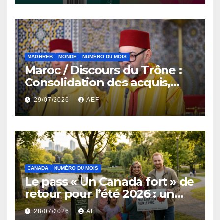
MAGHREB
MONDE
NUMÉRO DU MOIS
Maroc / Discours du Trône :
Consolidation des acquis,
résilience économique et
29/07/2026
AEF
affirmation d’une
souveraineté stratégique
décomplexée
CANADA
NUMÉRO DU MOIS
Le pass « Un Canada fort » de
retour pour l’été 2026 : un
coup de pouce au
28/07/2026
AEF
portefeuille et au tourisme