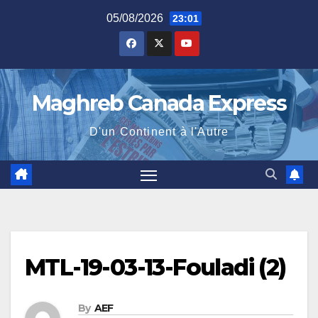
Skip
05/08/2026
23:01
to
content
Maghreb Canada Express
D'un Continent à l'Autre
MTL-19-03-13-Fouladi (2)
By
AEF