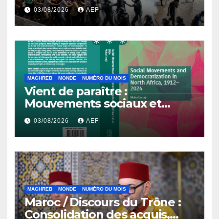
l’Avenir
03/08/2026
AEF
MAGHREB
MONDE
NUMÉRO DU MOIS
Vient de paraître :
Mouvements sociaux et
démocratisation en Afrique
03/08/2026
AEF
du Nord, 1912-2024
MAGHREB
MONDE
NUMÉRO DU MOIS
Maroc / Discours du Trône :
Consolidation des acquis,