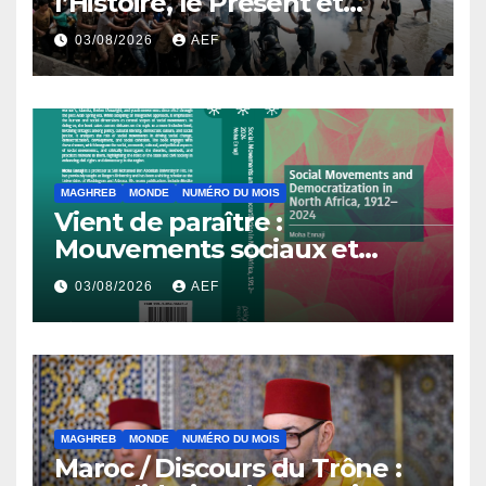
l’Histoire, le Présent et
l’Avenir
03/08/2026
AEF
MAGHREB
MONDE
NUMÉRO DU MOIS
Vient de paraître :
Mouvements sociaux et
démocratisation en Afrique
03/08/2026
AEF
du Nord, 1912-2024
MAGHREB
MONDE
NUMÉRO DU MOIS
Maroc / Discours du Trône :