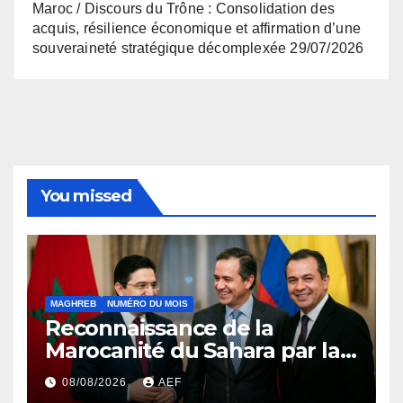
Maroc / Discours du Trône : Consolidation des
acquis, résilience économique et affirmation d’une
souveraineté stratégique décomplexée
29/07/2026
You missed
MAGHREB
NUMÉRO DU MOIS
Reconnaissance de la
Marocanité du Sahara par la
Colombie ou l’effet domino
08/08/2026
AEF
de la résolution 2797 du