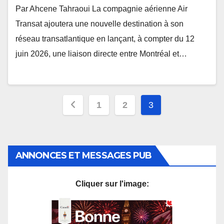
Par Ahcene Tahraoui La compagnie aérienne Air
Transat ajoutera une nouvelle destination à son
réseau transatlantique en lançant, à compter du 12
juin 2026, une liaison directe entre Montréal et…
Pagination
1
2
3
des
publications
ANNONCES ET MESSAGES PUB
Cliquer sur l'image: