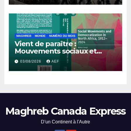
MAGHREB
MONDE
NUMÉRO DU MOIS
Vient de paraître :
Mouvements sociaux et
démocratisation en Afrique
03/08/2026
AEF
du Nord, 1912-2024
Maghreb Canada Express
D'un Continent à l'Autre