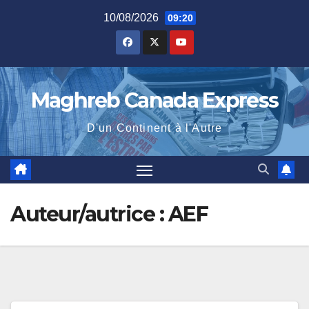
Skip
10/08/2026
09:20
to
content
Maghreb Canada Express
D'un Continent à l'Autre
Auteur/autrice :
AEF