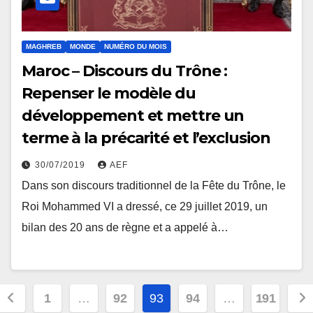
MAGHREB
MONDE
NUMÉRO DU MOIS
Maroc – Discours du Trône :
Repenser le modèle du
développement et mettre un
terme à la précarité et l’exclusion
30/07/2019
AEF
Dans son discours traditionnel de la Fête du Trône, le
Roi Mohammed VI a dressé, ce 29 juillet 2019, un
bilan des 20 ans de règne et a appelé à…
Pagination
1
…
92
93
94
…
191