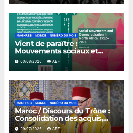
MAGHREB
MONDE
NUMÉRO DU MOIS
Vient de paraître :
Mouvements sociaux et
démocratisation en Afrique
03/08/2026
AEF
du Nord, 1912-2024
MAGHREB
MONDE
NUMÉRO DU MOIS
Maroc / Discours du Trône :
Consolidation des acquis,
résilience économique et
29/07/2026
AEF