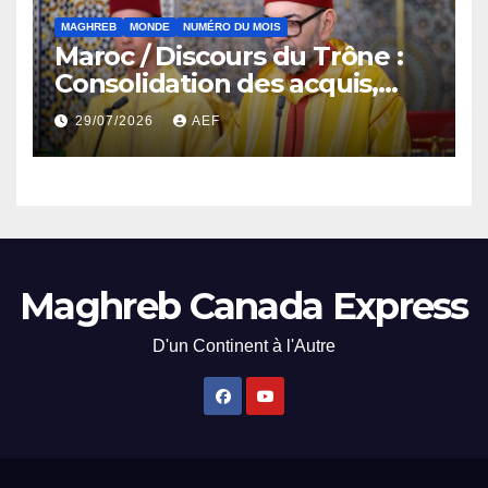
MAGHREB
MONDE
NUMÉRO DU MOIS
Maroc / Discours du Trône :
Consolidation des acquis,
résilience économique et
29/07/2026
AEF
affirmation d’une
souveraineté stratégique
décomplexée
Maghreb Canada Express
D'un Continent à l'Autre