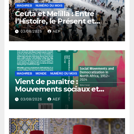
MAGHREB
NUMÉRO DU MOIS
Ceuta et Melilla : Entre
l’Histoire, le Présent et
l’Avenir
03/08/2026
AEF
MAGHREB
MONDE
NUMÉRO DU MOIS
Vient de paraître :
Mouvements sociaux et
démocratisation en Afrique
03/08/2026
AEF
du Nord, 1912-2024