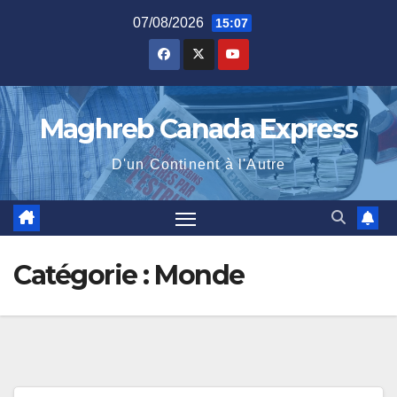
Skip
07/08/2026
15:07
to
content
Maghreb Canada Express
D'un Continent à l'Autre
Catégorie :
Monde