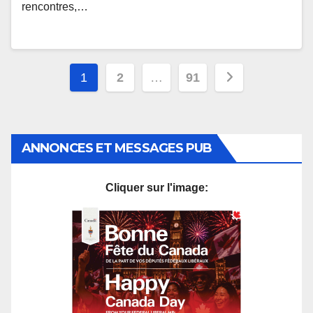
rencontres,…
Pagination
1
2
…
91
des
publications
ANNONCES ET MESSAGES PUB
Cliquer sur l'image: