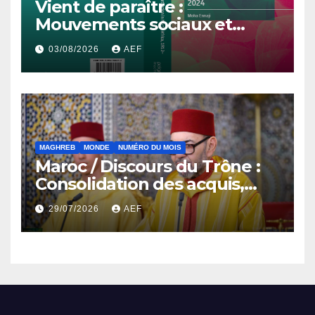
Vient de paraître :
Mouvements sociaux et
démocratisation en Afrique
03/08/2026
AEF
du Nord, 1912-2024
MAGHREB
MONDE
NUMÉRO DU MOIS
Maroc / Discours du Trône :
Consolidation des acquis,
résilience économique et
29/07/2026
AEF
affirmation d’une
souveraineté stratégique
décomplexée