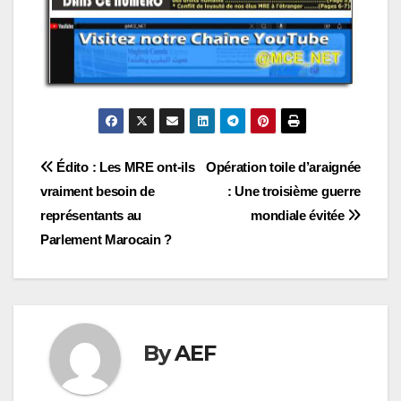
Navigation
Édito : Les MRE ont-ils
Opération toile d’araignée
vraiment besoin de
: Une troisième guerre
de
représentants au
mondiale évitée
l’article
Parlement Marocain ?
By
AEF