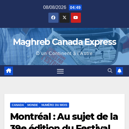
Skip
08/08/2026
04:49
to
content
Maghreb Canada Express
D'un Continent à l'Autre
CANADA
MONDE
NUMÉRO DU MOIS
Montréal : Au sujet de la
39e édition du Festival