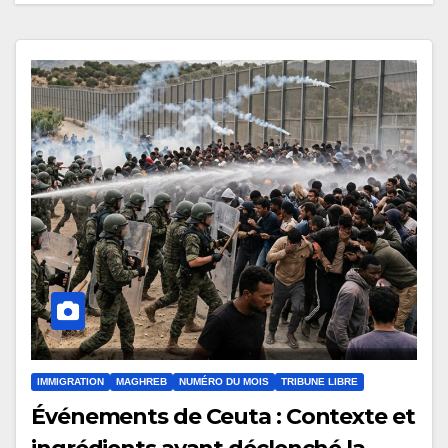
souveraineté stratégique
décomplexée
IMMIGRATION
MAGHREB
NUMÉRO DU MOIS
TRIBUNE LIBRE
Événements de Ceuta : Contexte et