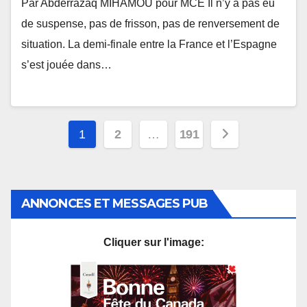
Par Abderrazaq MIHAMOU pour MCE Il n’y a pas eu
de suspense, pas de frisson, pas de renversement de
situation. La demi-finale entre la France et l’Espagne
s’est jouée dans…
Pagination
1
2
…
191
des
publications
ANNONCES ET MESSAGES PUB
Cliquer sur l'image: