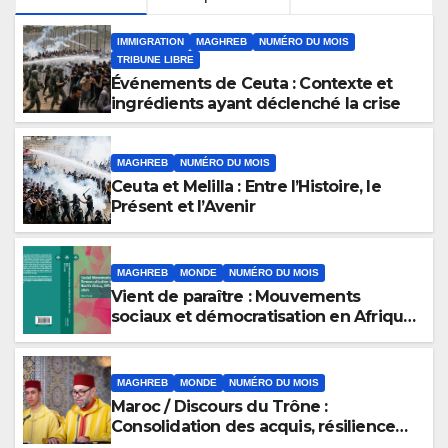
IMMIGRATION
MAGHREB
NUMÉRO DU MOIS
TRIBUNE LIBRE
Événements de Ceuta : Contexte et
ingrédients ayant déclenché la crise
MAGHREB
NUMÉRO DU MOIS
Ceuta et Melilla : Entre l’Histoire, le
Présent et l’Avenir
MAGHREB
MONDE
NUMÉRO DU MOIS
Vient de paraître : Mouvements
sociaux et démocratisation en Afrique
du Nord, 1912-2024
MAGHREB
MONDE
NUMÉRO DU MOIS
Maroc / Discours du Trône :
Consolidation des acquis, résilience
économique et affirmation d’une