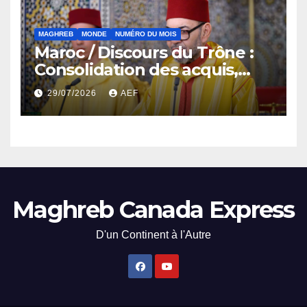
MAGHREB
MONDE
NUMÉRO DU MOIS
Maroc / Discours du Trône :
Consolidation des acquis,
résilience économique et
29/07/2026
AEF
affirmation d’une
souveraineté stratégique
décomplexée
Maghreb Canada Express
D'un Continent à l'Autre