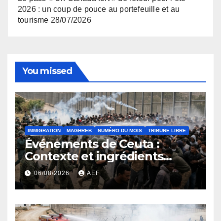
2026 : un coup de pouce au portefeuille et au
tourisme
28/07/2026
You missed
IMMIGRATION
MAGHREB
NUMÉRO DU MOIS
TRIBUNE LIBRE
Événements de Ceuta :
Contexte et ingrédients
ayant déclenché la crise
06/08/2026
AEF