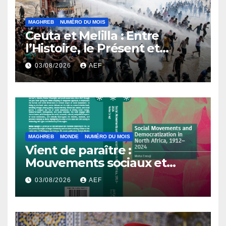
MAGHREB
NUMÉRO DU MOIS
Ceuta et Melilla : Entre
l’Histoire, le Présent et
l’Avenir
03/08/2026
AEF
MAGHREB
MONDE
NUMÉRO DU MOIS
Vient de paraître :
Mouvements sociaux et
démocratisation en Afrique
03/08/2026
AEF
du Nord, 1912-2024