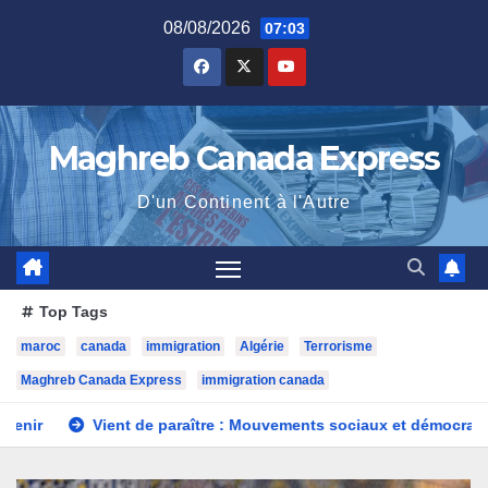
Skip
08/08/2026
07:03
to
content
Maghreb Canada Express
D'un Continent à l'Autre
Top Tags
maroc
canada
immigration
Algérie
Terrorisme
Maghreb Canada Express
immigration canada
 de paraître : Mouvements sociaux et démocratisation en Afrique 