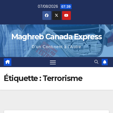
Skip
07/08/2026
07:39
to
content
Maghreb Canada Express
D'un Continent à l'Autre
Étiquette :
Terrorisme