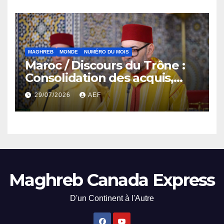
MAGHREB
MONDE
NUMÉRO DU MOIS
Maroc / Discours du Trône :
Consolidation des acquis,
résilience économique et
29/07/2026
AEF
affirmation d’une
souveraineté stratégique
décomplexée
Maghreb Canada Express
D'un Continent à l'Autre