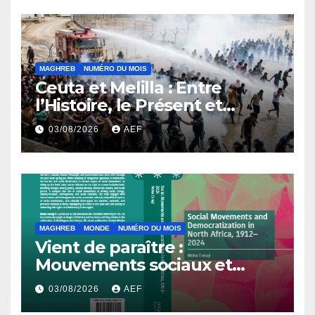
MAGHREB
NUMÉRO DU MOIS
Ceuta et Melilla : Entre
l’Histoire, le Présent et
l’Avenir
03/08/2026
AEF
MAGHREB
MONDE
NUMÉRO DU MOIS
Vient de paraître :
Mouvements sociaux et
démocratisation en Afrique
03/08/2026
AEF
du Nord, 1912-2024