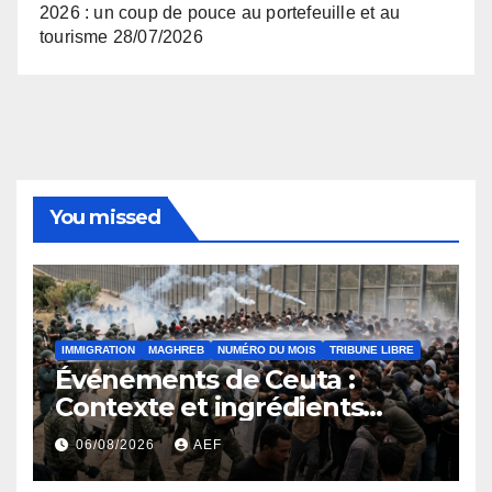
2026 : un coup de pouce au portefeuille et au
tourisme
28/07/2026
You missed
IMMIGRATION
MAGHREB
NUMÉRO DU MOIS
TRIBUNE LIBRE
Événements de Ceuta :
Contexte et ingrédients
ayant déclenché la crise
06/08/2026
AEF