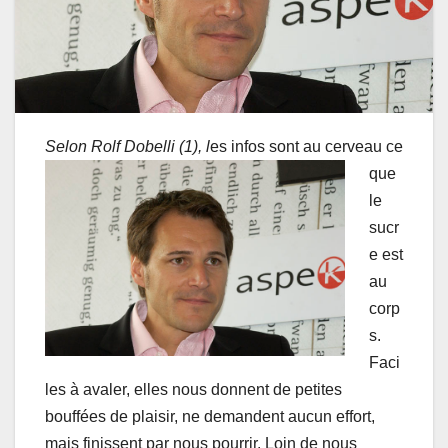
Selon
Rolf Dobelli (1), l
es infos sont au cerveau ce
que
le
sucr
e est
au
corp
s.
Faci
les à avaler, elles nous donnent de petites
bouffées de plaisir, ne demandent aucun effort,
mais finissent par nous pourrir. Loin de nous