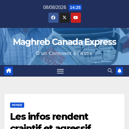
Skip
08/08/2026
14:25
to
content
Maghreb Canada Express
D'un Continent à l'Autre
MONDE
Les infos rendent
craintif et agressif,