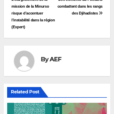
de
mission de la Minurso
combattent dans les rangs
l’article
risque d’accentuer
des Djihadistes
l’instabilité dans la région
(Expert)
By
AEF
Related Post