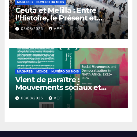
MAGHREB
NUMÉRO DU MOIS
Ceuta et Melilla : Entre
l’Histoire, le Présent et
l’Avenir
03/08/2026
AEF
MAGHREB
MONDE
NUMÉRO DU MOIS
Vient de paraître :
Mouvements sociaux et
démocratisation en Afrique
03/08/2026
AEF
du Nord, 1912-2024