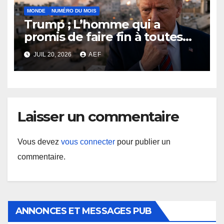
MONDE
NUMÉRO DU MOIS
Trump ; L’homme qui a
promis de faire fin à toutes
les guerres, derrière la crise
JUIL 20, 2026
AEF
géopolitique, la plus
explosive du moment ?
Laisser un commentaire
Vous devez
vous connecter
pour publier un
commentaire.
ANNONCES ET MESSAGES PUB