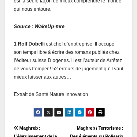
est la seule façon de mieux comprendre le monde
qui nous entoure.
Source : WakeUp-mre
1
Rolf Dobelli
est chef d’enbtreprise. Il occupe
son temps libre à écrire des romans publiés chez
l’éditeur suisse Diogenes. Il est l’auteur de Arrêtez
de vous tromper ! 52 erreurs de jugement qu’il vaut
mieux laisser aux autres…
Extrait de Santé Nature Innovation
Navigation
Maghreb :
Maghreb / Terrorisme :
L’élargissement de la
Des éléments du Polisario