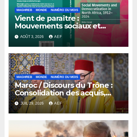
MAGHREB
MONDE
NUMÉRO DU MOIS
Vient de paraître :
Mouvements sociaux et
démocratisation en Afrique
AOÛT 3, 2026
AEF
du Nord, 1912-2024
MAGHREB
MONDE
NUMÉRO DU MOIS
Maroc / Discours du Trône :
Consolidation des acquis,
résilience économique et
JUIL 29, 2026
AEF
affirmation d’une
souveraineté stratégique
décomplexée