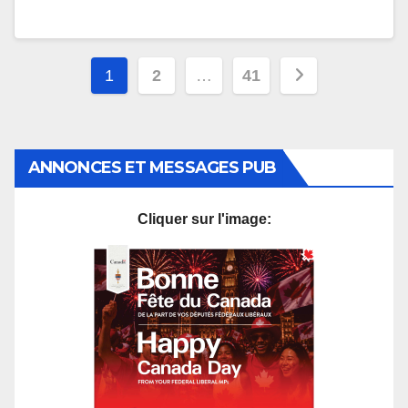
Pagination
1
2
…
41
des
publications
ANNONCES ET MESSAGES PUB
Cliquer sur l'image: