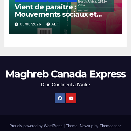
Vient de paraître :
Mouvements sociaux et
démocratisation en Afrique
03/08/2026
AEF
du Nord, 1912-2024
Maghreb Canada Express
D'un Continent à l'Autre
Proudly powered by WordPress
|
Theme: Newsup by
Themeansar
.