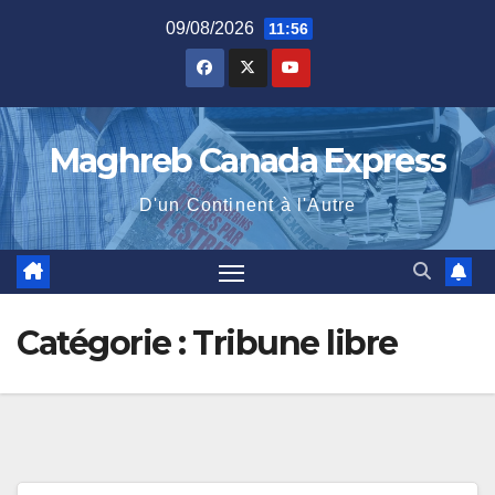
Skip
09/08/2026
11:56
to
content
Maghreb Canada Express
D'un Continent à l'Autre
Catégorie :
Tribune libre