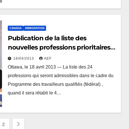
CANADA
IMMIGRATION
Publication de la liste des
nouvelles professions prioritaires
et des organisations désignées
18/04/2013
AEF
pour l’évaluation des diplômes
Ottawa, le 18 avril 2013 — La liste des 24
d’études étrangers dans le cadre
professions qui seront admissibles dans le cadre du
du Programme des travailleurs
Programme des travailleurs qualifiés (fédéral) ,
qualifiés (fédéral)
quand il sera rétabli le 4…
nation
2