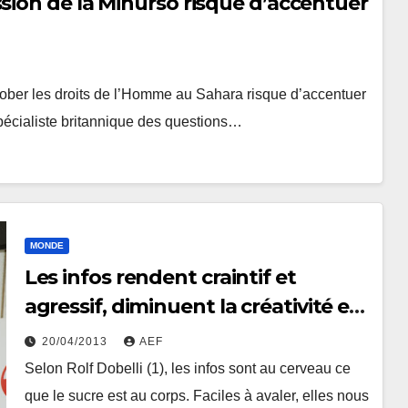
sion de la Minurso risque d’accentuer
lober les droits de l’Homme au Sahara risque d’accentuer
 spécialiste britannique des questions…
MONDE
Les infos rendent craintif et
agressif, diminuent la créativité et
la capacité de réfléchir
20/04/2013
AEF
Selon Rolf Dobelli (1), les infos sont au cerveau ce
que le sucre est au corps. Faciles à avaler, elles nous