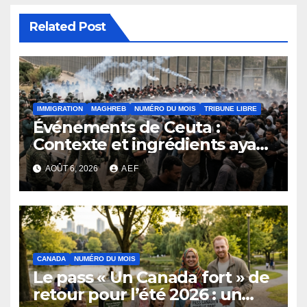
Related Post
IMMIGRATION
MAGHREB
NUMÉRO DU MOIS
TRIBUNE LIBRE
Événements de Ceuta :
Contexte et ingrédients ayant
déclenché la crise
AOÛT 6, 2026
AEF
CANADA
NUMÉRO DU MOIS
Le pass « Un Canada fort » de
retour pour l’été 2026 : un