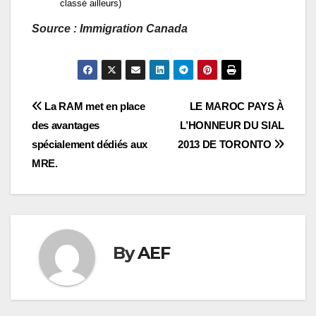
classé ailleurs)
Source : Immigration Canada
Navigation
La RAM met en place
LE MAROC PAYS À
des avantages
L’HONNEUR DU SIAL
de
spécialement dédiés aux
2013 DE TORONTO
l’article
MRE.
By
AEF