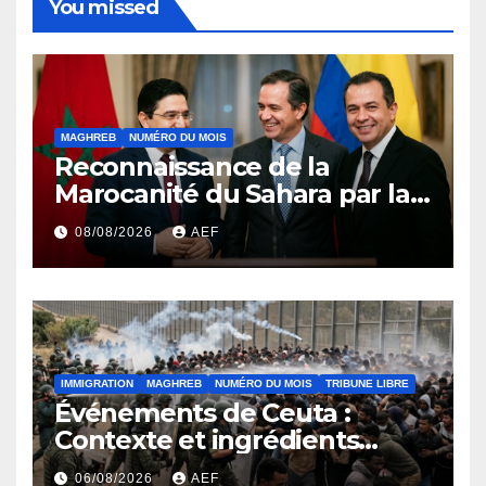
You missed
MAGHREB
NUMÉRO DU MOIS
Reconnaissance de la
Marocanité du Sahara par la
Colombie ou l’effet domino
08/08/2026
AEF
de la résolution 2797 du
conseil de sécurité
IMMIGRATION
MAGHREB
NUMÉRO DU MOIS
TRIBUNE LIBRE
Événements de Ceuta :
Contexte et ingrédients
ayant déclenché la crise
06/08/2026
AEF