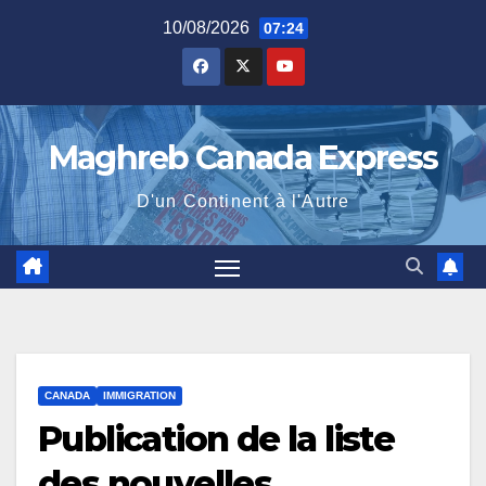
Skip
10/08/2026
07:24
to
content
Maghreb Canada Express
D'un Continent à l'Autre
CANADA
IMMIGRATION
Publication de la liste
des nouvelles