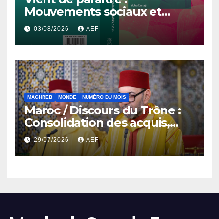
Mouvements sociaux et
démocratisation en Afrique
03/08/2026
AEF
du Nord, 1912-2024
MAGHREB
MONDE
NUMÉRO DU MOIS
Maroc / Discours du Trône :
Consolidation des acquis,
résilience économique et
29/07/2026
AEF
affirmation d’une
souveraineté stratégique
décomplexée