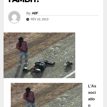
By
AEF
FÉV 10, 2013
L’As
soci
atio
n