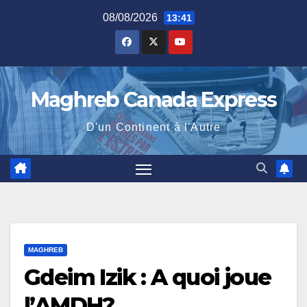
Skip
08/08/2026
13:41
to
content
Maghreb Canada Express
D'un Continent à l'Autre
MAGHREB
Gdeim Izik : A quoi joue
l’AMDH?