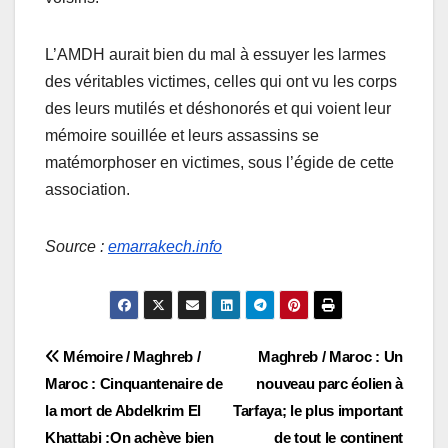
L’AMDH aurait bien du mal à essuyer les larmes
des véritables victimes, celles qui ont vu les corps
des leurs mutilés et déshonorés et qui voient leur
mémoire souillée et leurs assassins se
matémorphoser en victimes, sous l’égide de cette
association.
Source :
emarrakech.info
Navigation
Mémoire / Maghreb /
Maghreb / Maroc : Un
Maroc : Cinquantenaire de
nouveau parc éolien à
de
la mort de Abdelkrim El
Tarfaya; le plus important
l’article
Khattabi :On achève bien
de tout le continent