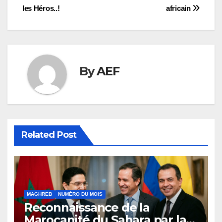
les Héros..!
africain
By
AEF
Related Post
MAGHREB
NUMÉRO DU MOIS
Reconnaissance de la
Marocanité du Sahara par la