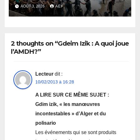
l’Avenir
AOÛT 3, 2026
AEF
2 thoughts on “Gdeim Izik : A quoi joue
l’AMDH?”
Lecteur
dit :
10/02/2013 à 16:28
A LIRE SUR CE MÊME SUJET :
Gdim izik, « les manœuvres
incontestables » d’Alger et du
polisario
Les événements qui se sont produits