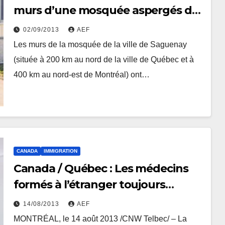
murs d’une mosquée aspergés de
sang de porc
02/09/2013
AEF
Les murs de la mosquée de la ville de Saguenay
(située à 200 km au nord de la ville de Québec et à
400 km au nord-est de Montréal) ont…
CANADA
IMMIGRATION
Canada / Québec : Les médecins
formés à l’étranger toujours
victimes de discrimination
14/08/2013
AEF
MONTRÉAL, le 14 août 2013 /CNW Telbec/ – La