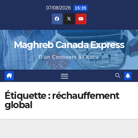
Skip
07/08/2026
15:35
to
content
Maghreb Canada Express
D'un Continent à l'Autre
Étiquette :
réchauffement
global