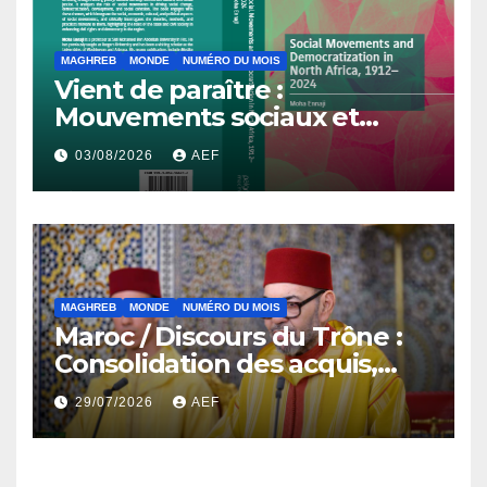
MAGHREB
MONDE
NUMÉRO DU MOIS
Vient de paraître :
Mouvements sociaux et
démocratisation en Afrique
03/08/2026
AEF
du Nord, 1912-2024
MAGHREB
MONDE
NUMÉRO DU MOIS
Maroc / Discours du Trône :
Consolidation des acquis,
résilience économique et
29/07/2026
AEF
affirmation d’une
souveraineté stratégique
décomplexée