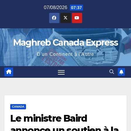
Skip
07/08/2026
07:37
to
content
Maghreb Canada Express
D'un Continent à l'Autre
CANADA
Le ministre Baird
annonce un soutien à la