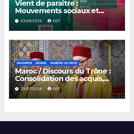
Vient de paraître :
Mouvements sociaux et
démocratisation en Afrique
03/08/2026
AEF
du Nord, 1912-2024
MAGHREB
MONDE
NUMÉRO DU MOIS
Maroc / Discours du Trône :
Consolidation des acquis,
résilience économique et
29/07/2026
AEF
affirmation d’une
souveraineté stratégique
décomplexée