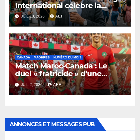
International célèbre la
diversité du monde
JUIL 13, 2026
AEF
lusophone
CANADA
MAGHREB
NUMÉRO DU MOIS
Match Maroc-Canada : Le
duel « fratricide » d’une
génération au cœur partagé
JUIL 2, 2026
AEF
ANNONCES ET MESSAGES PUB