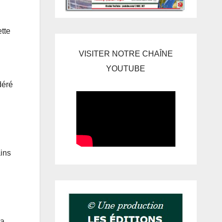
tte
VISITER NOTRE CHAÎNE
YOUTUBE
déré
ains
 a