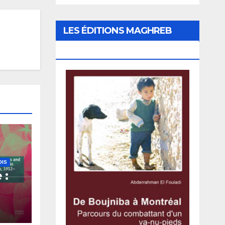
LES ÉDITIONS MAGHREB
CANADA EXPRESS
OIS
 :
 en