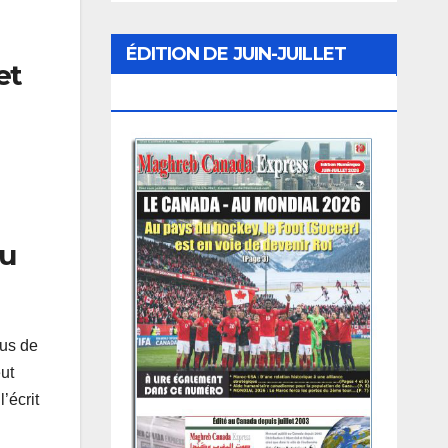
ÉDITION DE JUIN-JUILLET
et
2026
du
fus de
ut
’écrit