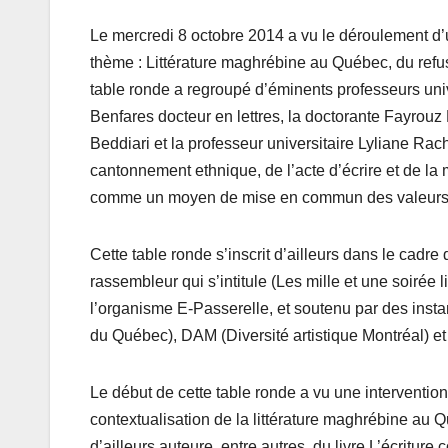
Le mercredi 8 octobre 2014 a vu le déroulement d’
thème : Littérature maghrébine au Québec, du refus
table ronde a regroupé d’éminents professeurs uni
Benfares docteur en lettres, la doctorante Fayrouz F
Beddiari et la professeur universitaire Lyliane Rac
cantonnement ethnique, de l’acte d’écrire et de la 
comme un moyen de mise en commun des valeurs cul
Cette table ronde s’inscrit d’ailleurs dans le cadre 
rassembleur qui s’intitule (Les mille et une soirée 
l’organisme E-Passerelle, et soutenu par des inst
du Québec), DAM (Diversité artistique Montréal) et
Le début de cette table ronde a vu une intervention
contextualisation de la littérature maghrébine au 
d’ailleurs auteure, entre autres, du livre L’écritu