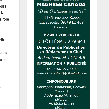
eurs
 la
e rôle
lle,
de la
r le
e-