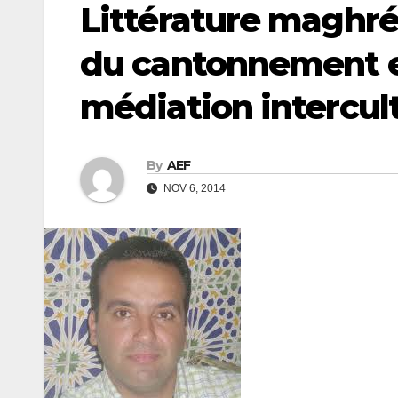
Littérature maghré
du cantonnement e
médiation intercult
By
AEF
NOV 6, 2014