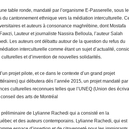
une table ronde, mandaté par l’organisme E-Passerelle, sous le
 du cantonnement ethnique vers la médiation interculturelle. Ce
versitaires et auteurs à consonance maghrébine, dont Mostafa
awzi, l,auteur et journaliste Nassira Belloula, l’auteur Salah
hedi. Les auteurs ont débattu autour de la question du refus du
médiation interculturelle comme étant un sujet d’actualité, consi
turelles et d’invention de nouvelles solidarités.
d’un projet pilote, et ce dans le contexte d’un grand projet
littéraires) qui débutera dés l’année 2015, un projet mandaté par
ances culturelles reconnues telles que l’UNEQ (Union des écriv
 conseil des arts de Montréal
 préliminaire de Lylianne Rachedi qui a consisté en la
Québec et des auteurs contemporains. Lylianne Rachedi, qui est
re comme espace d’insertion et de citoyenneté pour les immigrants