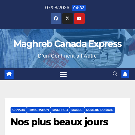
Skip
07/08/2026
04:32
to
content
Maghreb Canada Express
D'un Continent à l'Autre
CANADA
IMMIGRATION
MAGHREB
MONDE
NUMÉRO DU MOIS
Nos plus beaux jours