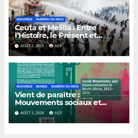
MAGHREB
NUMÉRO DU MOIS
Ceuta et Melilla : Entre
l’Histoire, le Présent et
l’Avenir
AOÛT 3, 2026
AEF
MAGHREB
MONDE
NUMÉRO DU MOIS
Vient de paraître :
Mouvements sociaux et
démocratisation en Afrique
AOÛT 3, 2026
AEF
du Nord, 1912-2024