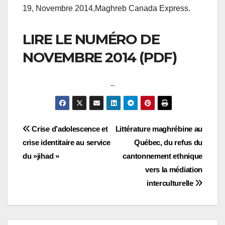
19, Novembre 2014,Maghreb Canada Express.
LIRE LE NUMÉRO DE
NOVEMBRE 2014 (PDF)
Navigation
Crise d’adolescence et
Littérature maghrébine au
crise identitaire au service
Québec, du refus du
de
du »jihad »
cantonnement ethnique
l’article
vers la médiation
interculturelle