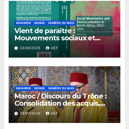
MAGHREB
MONDE
NUMÉRO DU MOIS
Vient de paraître :
Mouvements sociaux et
démocratisation en Afrique
03/08/2026
AEF
du Nord, 1912-2024
MAGHREB
MONDE
NUMÉRO DU MOIS
Maroc / Discours du Trône :
Consolidation des acquis,
résilience économique et
29/07/2026
AEF
affirmation d’une
souveraineté stratégique