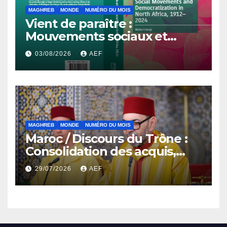
MAGHREB
MONDE
NUMÉRO DU MOIS
Vient de paraître :
Mouvements sociaux et
démocratisation en Afrique
03/08/2026
AEF
du Nord, 1912-2024
MAGHREB
MONDE
NUMÉRO DU MOIS
Maroc / Discours du Trône :
Consolidation des acquis,
résilience économique et
29/07/2026
AEF
affirmation d’une
souveraineté stratégique
décomplexée