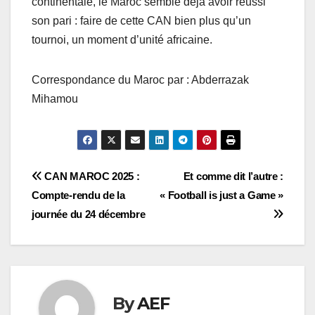
continentale, le Maroc semble déjà avoir réussi
son pari : faire de cette CAN bien plus qu’un
tournoi, un moment d’unité africaine.
Correspondance du Maroc par : Abderrazak
Mihamou
Navigation
CAN MAROC 2025 :
Et comme dit l’autre :
Compte-rendu de la
« Football is just a Game »
de
journée du 24 décembre
l’article
By
AEF