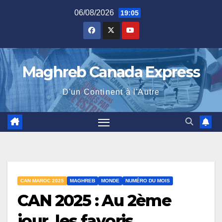
Skip
06/08/2026
19:05
to
content
Maghreb Canada Express
D'un Continent à l'Autre
CAN MAROC 2025
MAGHREB
MONDE
NUMÉRO DU MOIS
CAN 2025 : Au 2ème
jour, les favoris