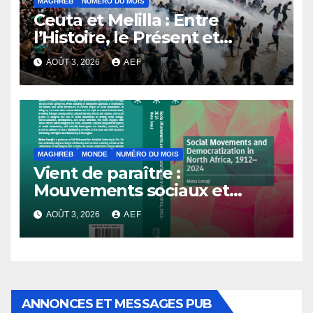
MAGHREB
NUMÉRO DU MOIS
Ceuta et Melilla : Entre
l’Histoire, le Présent et
l’Avenir
AOÛT 3, 2026
AEF
MAGHREB
MONDE
NUMÉRO DU MOIS
Vient de paraître :
Mouvements sociaux et
démocratisation en Afrique
AOÛT 3, 2026
AEF
du Nord, 1912-2024
ANNONCES ET MESSAGES PUB