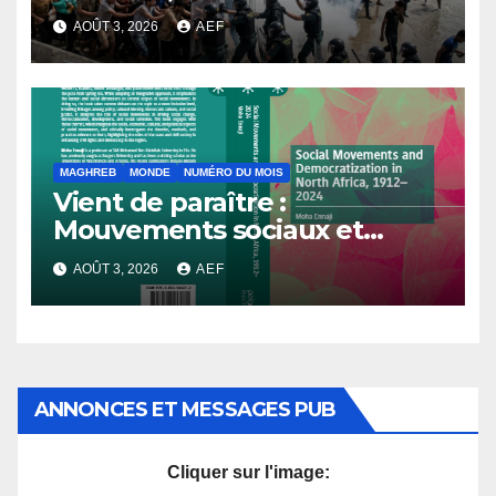
l’Avenir
AOÛT 3, 2026
AEF
MAGHREB
MONDE
NUMÉRO DU MOIS
Vient de paraître :
Mouvements sociaux et
démocratisation en Afrique
AOÛT 3, 2026
AEF
du Nord, 1912-2024
ANNONCES ET MESSAGES PUB
Cliquer sur l'image: