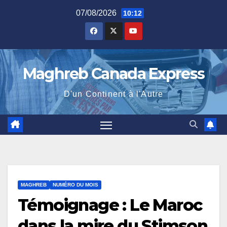
Skip
07/08/2026
10:12
to
content
Maghreb Canada Express
D'un Continent à l'Autre
MAGHREB
NUMÉRO DU MOIS
Témoignage : Le Maroc
dans la mire du Stimson