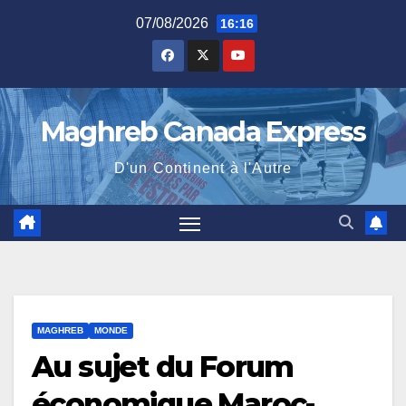
Skip
07/08/2026
16:16
to
content
Maghreb Canada Express
D'un Continent à l'Autre
MAGHREB
MONDE
Au sujet du Forum
économique Maroc-