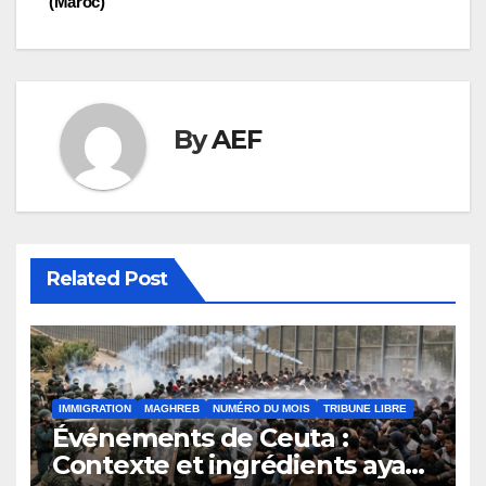
(Maroc)
By
AEF
Related Post
IMMIGRATION
MAGHREB
NUMÉRO DU MOIS
TRIBUNE LIBRE
Événements de Ceuta :
Contexte et ingrédients ayant