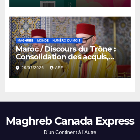
du Nord, 1912-2024
MAGHREB
MONDE
NUMÉRO DU MOIS
Maroc / Discours du Trône :
Consolidation des acquis,
résilience économique et
29/07/2026
AEF
affirmation d’une
souveraineté stratégique
décomplexée
Maghreb Canada Express
D'un Continent à l'Autre