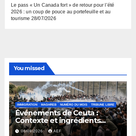
Le pass « Un Canada fort » de retour pour l’été
2026 : un coup de pouce au portefeuille et au
tourisme
28/07/2026
You missed
IMMIGRATION
MAGHREB
NUMÉRO DU MOIS
TRIBUNE LIBRE
Événements de Ceuta :
Contexte et ingrédients
ayant déclenché la crise
06/08/2026
AEF