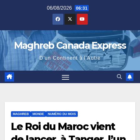
Skip
06/08/2026
06:31
to
content
Maghreb Canada Express
D'un Continent à l'Autre
MAGHREB
MONDE
NUMÉRO DU MOIS
Le Roi du Maroc vient
de lancer, à Tanger, l’un