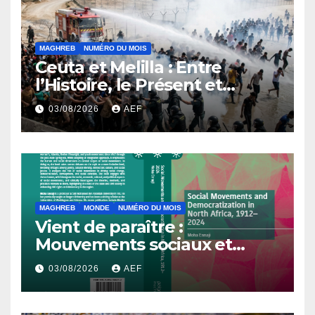
MAGHREB
NUMÉRO DU MOIS
Ceuta et Melilla : Entre
l’Histoire, le Présent et
l’Avenir
03/08/2026
AEF
MAGHREB
MONDE
NUMÉRO DU MOIS
Vient de paraître :
Mouvements sociaux et
démocratisation en Afrique
03/08/2026
AEF
du Nord, 1912-2024