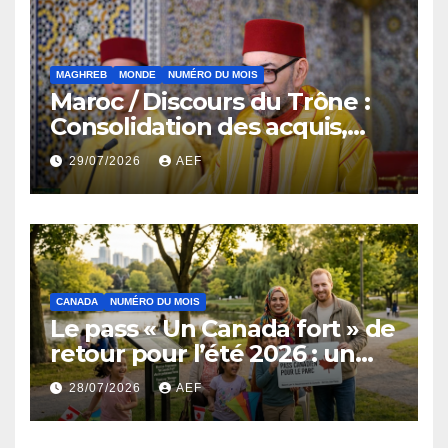
MAGHREB
MONDE
NUMÉRO DU MOIS
Maroc / Discours du Trône :
Consolidation des acquis,
résilience économique et
29/07/2026
AEF
affirmation d’une
souveraineté stratégique
décomplexée
CANADA
NUMÉRO DU MOIS
Le pass « Un Canada fort » de
retour pour l’été 2026 : un
coup de pouce au
28/07/2026
AEF
portefeuille et au tourisme