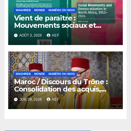
MAGHREB
MONDE
NUMÉRO DU MOIS
Vient de paraître :
Mouvements sociaux et
démocratisation en Afrique
AOÛT 3, 2026
AEF
du Nord, 1912-2024
MAGHREB
MONDE
NUMÉRO DU MOIS
Maroc / Discours du Trône :
Consolidation des acquis,
résilience économique et
JUIL 29, 2026
AEF
affirmation d’une
souveraineté stratégique
décomplexée