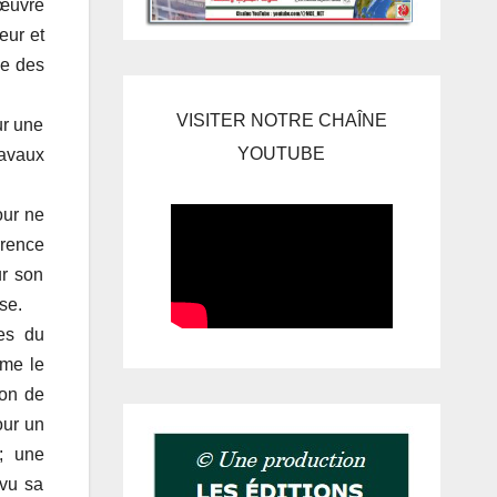
’œuvre
eur et
me des
VISITER NOTRE CHAÎNE
ur une
YOUTUBE
ravaux
our ne
rrence
ur son
se.
les du
mme le
ion de
our un
n; une
 vu sa