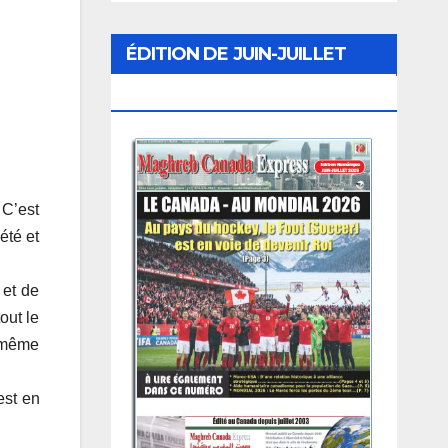
ÉDITION DE JUIN-JUILLET
2026
 C’est
été et
 et de
out le
u même
est en