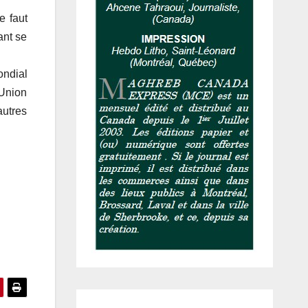
e faut
ant se
ondial
’Union
autres