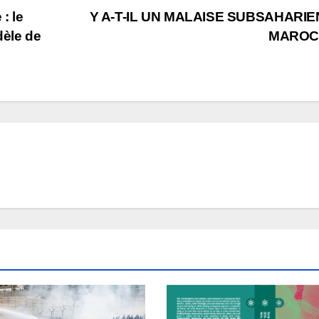
: le
Y A-T-IL UN MALAISE SUBSAHARIE
èle de
MAROC