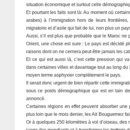
situation économique et surtout celle démographiq
Et pourtant les faits sont là: Au moment où certa
arabes) à l’immigration hors de leurs frontière
migratoire et d’asile qui fait de lui, non plus un pa
Aussi, s’il est plus que probable que le Maroc ne p
Orient, une chose est sure : Le pays est décidé p
raisons dont on ne cernera peut-être jamais les cata
Et ce qui est aussi là, c’est cette pression qu
dans certaines villes et davantage tout au long du l
moyen terme asphyxier complètement le pays.
Il serait donc urgent de bien répartir cette immigrat
sous ce poids démographique qui est en tain de
annoncé.
Certaines régions en effet peuvent absorber une p
plus loin que le mois denier, les Ait Bouguemez fa
Or à quelques 250 kilomètres à vol d’oiseau, des m
rangs des mendiants et à transformer les trottoirs