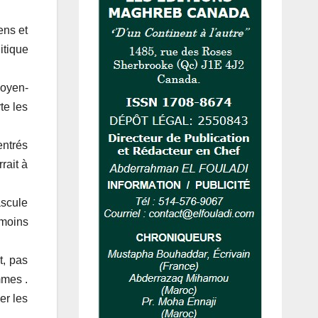
ens et
itique
Moyen-
te les
entrés
rait à
ascule
 moins
t, pas
mmes .
er les