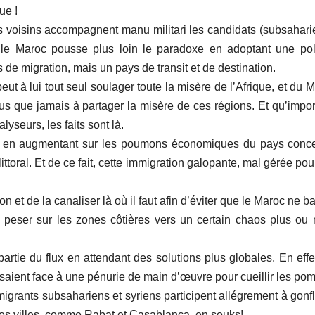
ue !
ins voisins accompagnent manu militari les candidats (subsahari
s, le Maroc pousse plus loin le paradoxe en adoptant une pol
ys de migration, mais un pays de transit et de destination.
eut à lui tout seul soulager toute la misère de l’Afrique, et du 
lus que jamais à partager la misère de ces régions. Et qu’impor
lyseurs, les faits sont là.
i va en augmentant sur les poumons économiques du pays conc
ittoral. Et de ce fait, cette immigration galopante, mal gérée pour
ion et de la canaliser là où il faut afin d’éviter que le Maroc ne b
 peser sur les zones côtières vers un certain chaos plus ou
artie du flux en attendant des solutions plus globales. En effe
isaient face à une pénurie de main d’œuvre pour cueillir les po
igrants subsahariens et syriens participent allégrement à gonfl
 des villes, comme Rabat et Casablanca, en souks!