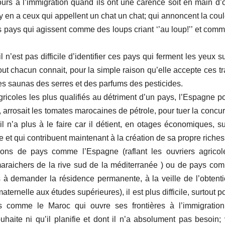
ours à l’immigration quand ils ont une carence soit en main d
 y en a ceux qui appellent un chat un chat; qui annoncent la coul
ces pays qui agissent comme des loups criant ‘’au loup!’’ et com
n’est pas difficile d’identifier ces pays qui ferment les yeux s
t chacun connait, pour la simple raison qu’elle accepte ces t
des saunas des serres et des parfums des pesticides.
gricoles les plus qualifiés au détriment d’un pays, l’Espagne p
 arrosait les tomates marocaines de pétrole, pour tuer la concu
il n’a plus à le faire car il détient, en otages économiques, s
e et qui contribuent maintenant à la création de sa propre riches
ations de pays comme l’Espagne (raflant les ouvriers agrico
araichers de la rive sud de la méditerranée ) ou de pays co
 à demander la résidence permanente, à la veille de l’obtent
ternelle aux études supérieures), il est plus difficile, surtout p
ys comme le Maroc qui ouvre ses frontières à l’immigratio
uhaite ni qu’il planifie et dont il n’a absolument pas besoin;