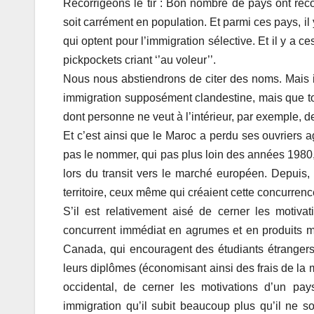
Recorrigeons le tir : Bon nombre de pays ont rec
soit carrément en population. Et parmi ces pays, il
qui optent pour l’immigration sélective. Et il y a 
pickpockets criant ‘’au voleur’’.
Nous nous abstiendrons de citer des noms. Mais il 
immigration supposément clandestine, mais que tou
dont personne ne veut à l’intérieur, par exemple, 
Et c’est ainsi que le Maroc a perdu ses ouvriers a
pas le nommer, qui pas plus loin des années 1980,
lors du transit vers le marché européen. Depuis, 
territoire, ceux même qui créaient cette concurrenc
S’il est relativement aisé de cerner les motiv
concurrent immédiat en agrumes et en produits m
Canada, qui encouragent des étudiants étrangers
leurs diplômes (économisant ainsi des frais de la ma
occidental, de cerner les motivations d’un pa
immigration qu’il subit beaucoup plus qu’il ne so