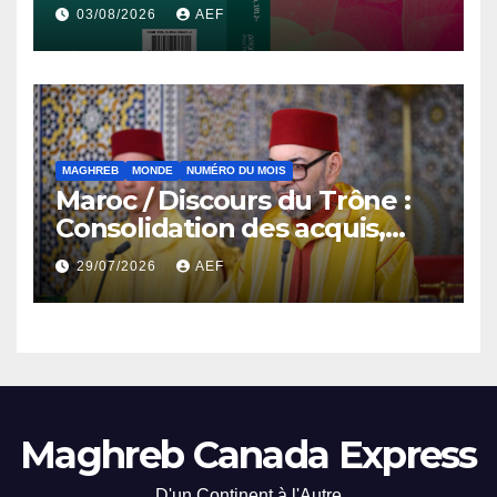
démocratisation en Afrique
03/08/2026
AEF
du Nord, 1912-2024
MAGHREB
MONDE
NUMÉRO DU MOIS
Maroc / Discours du Trône :
Consolidation des acquis,
résilience économique et
29/07/2026
AEF
affirmation d’une
souveraineté stratégique
décomplexée
Maghreb Canada Express
D'un Continent à l'Autre