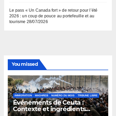
Le pass « Un Canada fort » de retour pour l’été
2026 : un coup de pouce au portefeuille et au
tourisme
28/07/2026
You missed
IMMIGRATION
MAGHREB
NUMÉRO DU MOIS
TRIBUNE LIBRE
Événements de Ceuta :
Contexte et ingrédients
ayant déclenché la crise