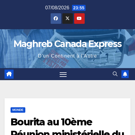
Skip
07/08/2026
23:55
to
content
Maghreb Canada Express
D'un Continent à l'Autre
MONDE
Bourita au 10ème
Réunion ministérielle du