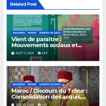
Related Post
MAGHREB
MONDE
NUMÉRO DU MOIS
Vient de paraître :
Mouvements sociaux et
démocratisation en Afrique
AOÛT 3, 2026
AEF
du Nord, 1912-2024
MAGHREB
MONDE
NUMÉRO DU MOIS
Maroc / Discours du Trône :
Consolidation des acquis,
résilience économique et
JUIL 29, 2026
AEF