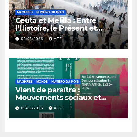
MAGHREB
NUMÉRO DU MOIS
Ceuta et Melilla : Entre
l’Histoire, le Présent et
l’Avenir
03/08/2026
AEF
MAGHREB
MONDE
NUMÉRO DU MOIS
Vient de paraître :
Mouvements sociaux et
démocratisation en Afrique
03/08/2026
AEF
du Nord, 1912-2024