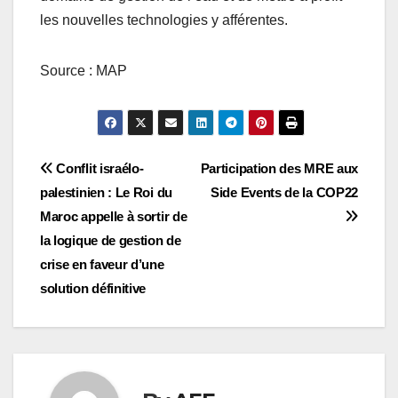
les nouvelles technologies y afférentes.
Source : MAP
Navigation
Conflit israélo-
Participation des MRE aux
palestinien : Le Roi du
Side Events de la COP22
de
Maroc appelle à sortir de
l’article
la logique de gestion de
crise en faveur d’une
solution définitive