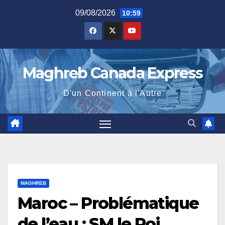
Skip
09/08/2026
10:59
to
content
Maghreb Canada Express
D'un Continent à l'Autre
MAGHREB
Maroc – Problématique
de l’eau : SM le Roi