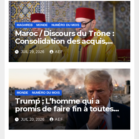
MAGHREB
MONDE
NUMÉRO DU MOIS
Maroc / Discours du Trône :
Consolidation des acquis,
résilience économique et
JUIL 29, 2026
AEF
affirmation d’une
souveraineté stratégique
décomplexée
MONDE
NUMÉRO DU MOIS
Trump ; L’homme qui a
promis de faire fin à toutes
les guerres, derrière la crise
JUIL 20, 2026
AEF
géopolitique, la plus
explosive du moment ?