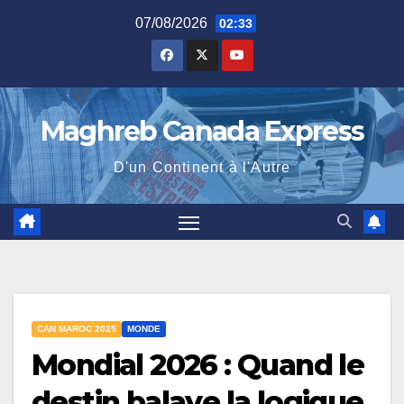
Skip
07/08/2026
02:33
to
content
Maghreb Canada Express
D'un Continent à l'Autre
CAN MAROC 2025
MONDE
Mondial 2026 : Quand le
destin balaye la logique