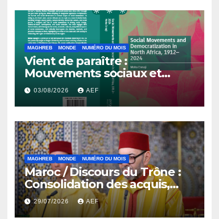
MAGHREB
MONDE
NUMÉRO DU MOIS
Vient de paraître :
Mouvements sociaux et
démocratisation en Afrique
03/08/2026
AEF
du Nord, 1912-2024
MAGHREB
MONDE
NUMÉRO DU MOIS
Maroc / Discours du Trône :
Consolidation des acquis,
résilience économique et
29/07/2026
AEF
affirmation d’une