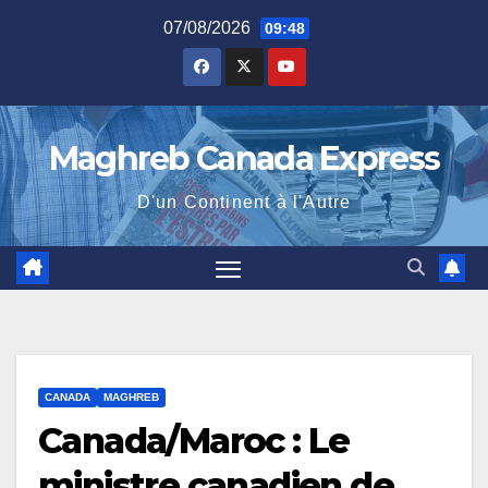
Skip
07/08/2026
09:48
to
content
Maghreb Canada Express
D'un Continent à l'Autre
CANADA
MAGHREB
Canada/Maroc : Le
ministre canadien de