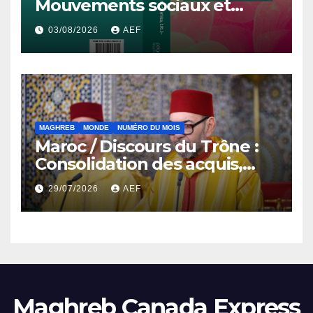
Mouvements sociaux et
démocratisation en Afrique
03/08/2026
AEF
du Nord, 1912-2024
MAGHREB
MONDE
NUMÉRO DU MOIS
Maroc / Discours du Trône :
Consolidation des acquis,
résilience économique et
29/07/2026
AEF
affirmation d’une
souveraineté stratégique
décomplexée
Maghreb Canada Express