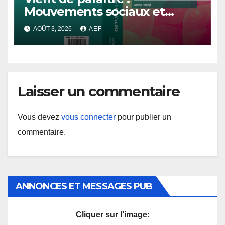
Mouvements sociaux et
démocratisation en Afrique
AOÛT 3, 2026
AEF
du Nord, 1912-2024
Laisser un commentaire
Vous devez
vous connecter
pour publier un
commentaire.
ANNONCES ET MESSAGES PUB
Cliquer sur l'image: