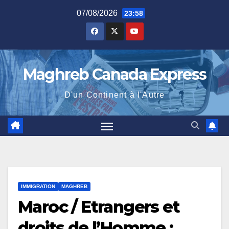
Skip
07/08/2026
23:58
to
content
Maghreb Canada Express
D'un Continent à l'Autre
IMMIGRATION
MAGHREB
Maroc / Etrangers et
droits de l’Homme :