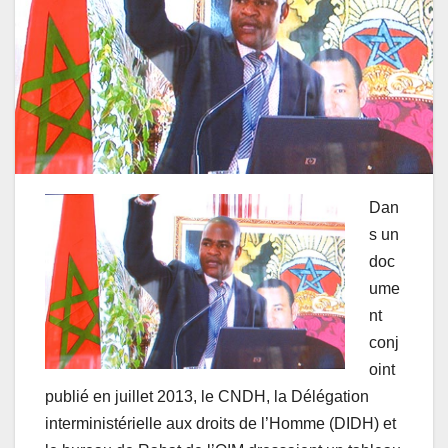
Dan
s un
doc
ume
nt
conj
oint
publié en juillet 2013, le CNDH, la Délégation
interministérielle aux droits de l’Homme (DIDH) et