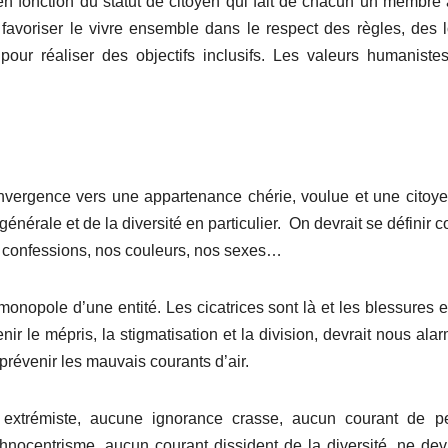
en fonction du statut de citoyen qui fait de chacun un membre 
favoriser le vivre ensemble dans le respect des règles, des l
our réaliser des objectifs inclusifs. Les valeurs humaniste
convergence vers une appartenance chérie, voulue et une citoy
générale et de la diversité en particulier. On devrait se définir
os confessions, nos couleurs, nos sexes…
 monopole d’une entité. Les cicatrices sont là et les blessures 
ir le mépris, la stigmatisation et la division, devrait nous alar
prévenir les mauvais courants d’air.
 extrémiste, aucune ignorance crasse, aucun courant de p
nocentrisme, aucun courant dissident de la diversité, ne dev