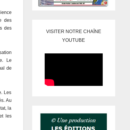
cience
e des
es des
VISITER NOTRE CHAÎNE
YOUTUBE
sation
re. Le
mal de
e. Les
és. Au
at, la
et les