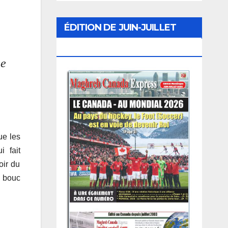
ÉDITION DE JUIN-JUILLET
2026
ne
ue les
i fait
oir du
e bouc