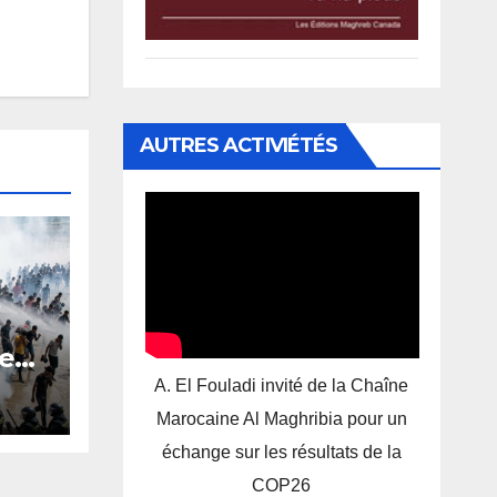
AUTRES ACTIVIÉTÉS
:
le
ir
A. El Fouladi invité de la Chaîne
Marocaine Al Maghribia pour un
échange sur les résultats de la
COP26