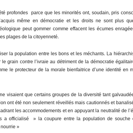
été profondes parce que les minorités ont, soudain, pris cons
’acquis même en démocratie et les droits ne sont plus qu
 idéologique peut gommer comme effacent les écumes enragé
des plages de la citoyenneté.
viser la population entre les bons et les méchants. La hiérarchi
 le grain contre l’ivraie au détriment de la démocratie égalitai
me le protecteur de la morale bienfaitrice d’une identité en 
 ne visaient que certains groupes de la diversité tant galvaudé
lusion ont été non seulement réveillés mais cautionnés et banalis
adrant les accommodements et en appuyant la neutralité de l’ét
s a officialisé » la coupure entre la population de souche 
 nourrie »