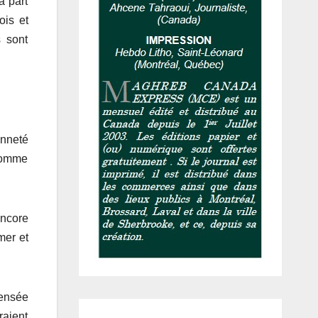
à part
ois et
s sont
enneté
 comme
encore
mer et
ensée
raient