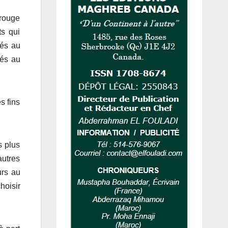
 rouge
ts qui
tés au
tés au
s fins
s plus
autres
urs au
hoisir