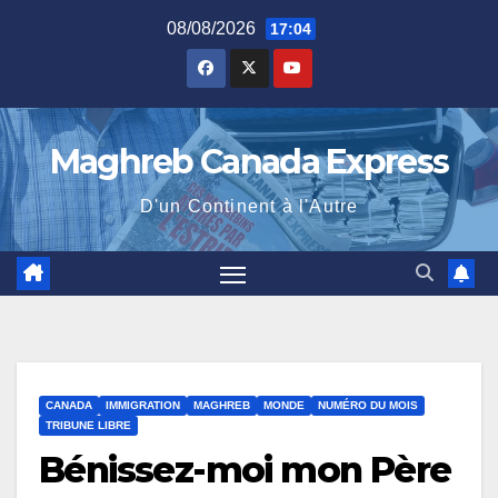
Skip
08/08/2026
17:04
to
content
Maghreb Canada Express
D'un Continent à l'Autre
CANADA
IMMIGRATION
MAGHREB
MONDE
NUMÉRO DU MOIS
TRIBUNE LIBRE
Bénissez-moi mon Père