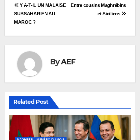
Navigation
Y A-T-IL UN MALAISE
Entre cousins Maghrébins
SUBSAHARIEN AU
et Siciliens
de
MAROC ?
l’article
By
AEF
Related Post
MAGHREB
NUMÉRO DU MOIS