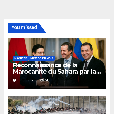
You missed
MAGHREB
NUMÉRO DU MOIS
Reconnaissance de la
Marocanité du Sahara par la
Colombie ou l’effet domino
08/08/2026
AEF
de la résolution 2797 du
conseil de sécurité