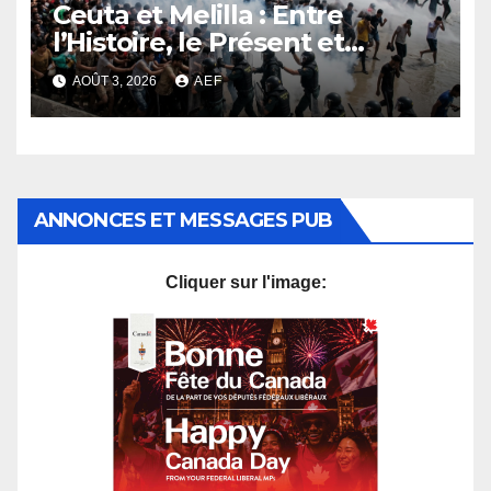
Ceuta et Melilla : Entre
l’Histoire, le Présent et
l’Avenir
AOÛT 3, 2026
AEF
ANNONCES ET MESSAGES PUB
Cliquer sur l'image: