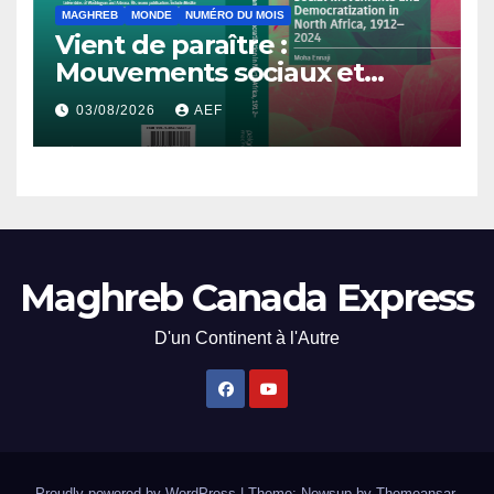
MAGHREB
MONDE
NUMÉRO DU MOIS
Vient de paraître :
Mouvements sociaux et
démocratisation en Afrique
03/08/2026
AEF
du Nord, 1912-2024
Maghreb Canada Express
D'un Continent à l'Autre
Proudly powered by WordPress
|
Theme: Newsup by
Themeansar
.