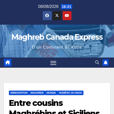
Skip
08/08/2026
16:21
to
content
Maghreb Canada Express
D'un Continent à l'Autre
IMMIGRATION
MAGHREB
MONDE
NUMÉRO DU MOIS
Entre cousins
Maghrébins et Siciliens