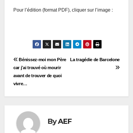
Pour l’édition (format PDF), cliquer sur l’image :
Navigation
Bénissez-moi mon Père
La tragédie de Barcelone
car j’ai trouvé où mourir
de
avant de trouver de quoi
l’article
vivre…
By
AEF