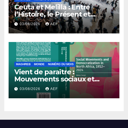
Ceuta et Melilla : Entre
l’Histoire, le Présent et
l’Avenir
03/08/2026
AEF
MAGHREB
MONDE
NUMÉRO DU MOIS
Vient de paraître :
Mouvements sociaux et
démocratisation en Afrique
03/08/2026
AEF
du Nord, 1912-2024