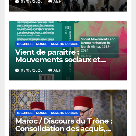
03/08/2026
AEF
MAGHREB
MONDE
NUMÉRO DU MOIS
Vient de paraître :
Mouvements sociaux et
démocratisation en Afrique
03/08/2026
AEF
du Nord, 1912-2024
MAGHREB
MONDE
NUMÉRO DU MOIS
Maroc / Discours du Trône :
Consolidation des acquis,