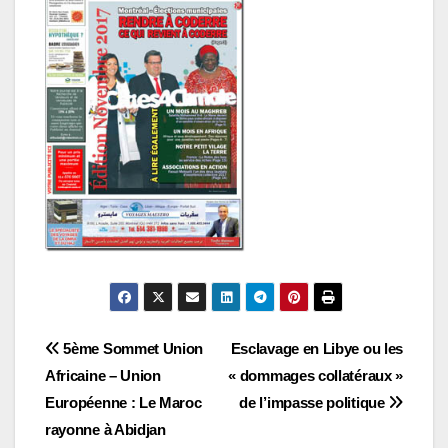
Navigation
5ème Sommet Union
Esclavage en Libye ou les
Africaine – Union
« dommages collatéraux »
de
Européenne : Le Maroc
de l’impasse politique
l’article
rayonne à Abidjan