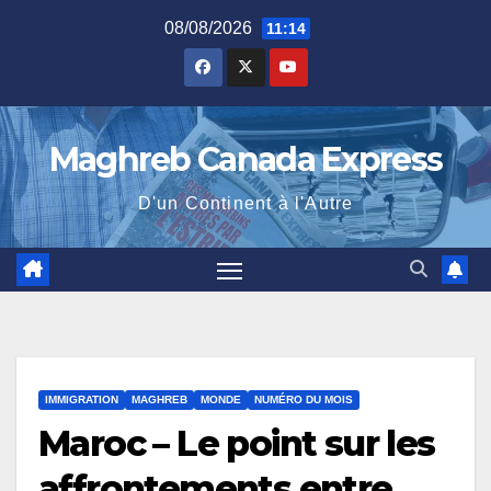
Skip
08/08/2026
11:14
to
content
Maghreb Canada Express
D'un Continent à l'Autre
IMMIGRATION
MAGHREB
MONDE
NUMÉRO DU MOIS
Maroc – Le point sur les
affrontements entre