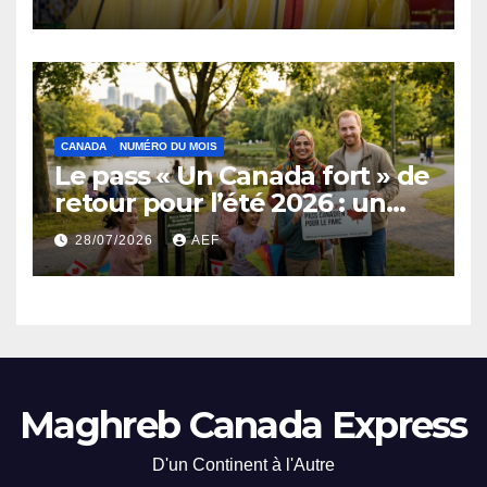
affirmation d’une
souveraineté stratégique
décomplexée
CANADA
NUMÉRO DU MOIS
Le pass « Un Canada fort » de
retour pour l’été 2026 : un
coup de pouce au
28/07/2026
AEF
portefeuille et au tourisme
Maghreb Canada Express
D'un Continent à l'Autre