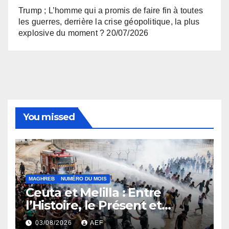
Trump ; L’homme qui a promis de faire fin à toutes
les guerres, derrière la crise géopolitique, la plus
explosive du moment ?
20/07/2026
You missed
MAGHREB
NUMÉRO DU MOIS
Ceuta et Melilla : Entre
l’Histoire, le Présent et
l’Avenir
03/08/2026
AEF