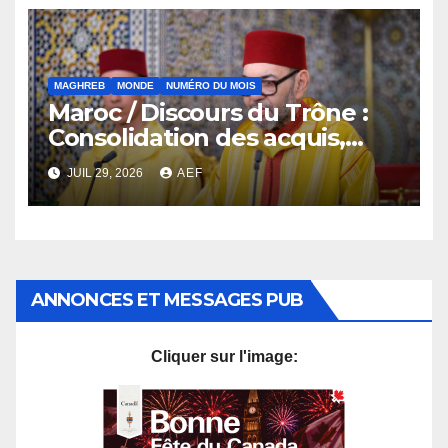
MAGHREB
MONDE
NUMÉRO DU MOIS
Maroc / Discours du Trône :
Consolidation des acquis,
résilience économique et
JUIL 29, 2026
AEF
affirmation d’une
souveraineté stratégique
décomplexée
ANNONCES ET MESSAGES PUB
Cliquer sur l'image: