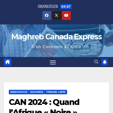
Skip
06/08/2026
04:07
to
content
Maghreb Canada Express
D'un Continent à l'Autre
IMMIGRATION
MAGHREB
TRIBUNE LIBRE
CAN 2024 : Quand
l’Afrique « Noire »