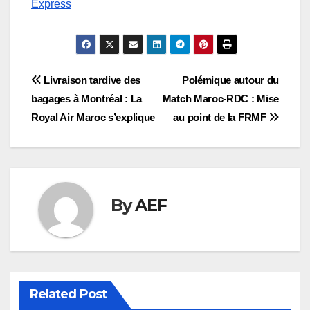
Express
Navigation
Livraison tardive des
Polémique autour du
bagages à Montréal : La
Match Maroc-RDC : Mise
de
Royal Air Maroc s’explique
au point de la FRMF
l’article
By
AEF
Related Post