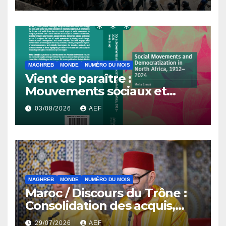
MAGHREB
MONDE
NUMÉRO DU MOIS
Vient de paraître :
Mouvements sociaux et
démocratisation en Afrique
03/08/2026
AEF
du Nord, 1912-2024
MAGHREB
MONDE
NUMÉRO DU MOIS
Maroc / Discours du Trône :
Consolidation des acquis,
résilience économique et
29/07/2026
AEF