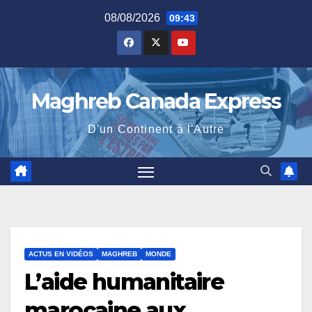
Skip
08/08/2026
09:43
to
content
Maghreb Canada Express
D'un Continent à l'Autre
ACTUS EN VIDÉOS
MAGHREB
MONDE
L’aide humanitaire
marocaine aux