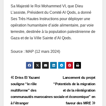
Sa Majesté le Roi Mohammed VI, que Dieu
L’assiste, Président du Comité Al Qods, a donné
Ses Très Hautes Instructions pour déployer une
opération humanitaire d’aide alimentaire, par voie
terrestre, destinée à la population palestinienne de
Gaza et de la Ville Sainte d’Al Qods.
Source : MAP (12 mars 2024)
Navigation
Driss El Yazami
Lancement du projet
souligne “le rôle
“Potentiels de la migration
de
multiforme” des
et de la réintégration
l’article
communautés marocaines
sociale et économique” en
à l’étranger
faveur des MRE