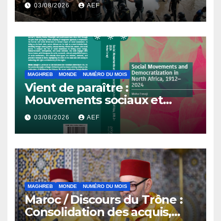
l’Avenir
03/08/2026
AEF
MAGHREB
MONDE
NUMÉRO DU MOIS
Vient de paraître :
Mouvements sociaux et
démocratisation en Afrique
03/08/2026
AEF
du Nord, 1912-2024
MAGHREB
MONDE
NUMÉRO DU MOIS
Maroc / Discours du Trône :
Consolidation des acquis,