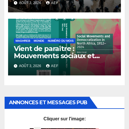
l’Avenir
AOÛT 3, 2026
AEF
MAGHREB
MONDE
NUMÉRO DU MOIS
Vient de paraître :
Mouvements sociaux et
démocratisation en Afrique
AOÛT 3, 2026
AEF
du Nord, 1912-2024
ANNONCES ET MESSAGES PUB
Cliquer sur l'image: