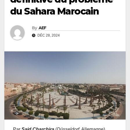
du Sahara Marocain
By
AEF
DÉC 28, 2024
Par
Said Charchira
(
Düsseldorf
, Allemagne)