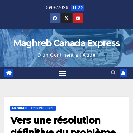
Skip
06/08/2026
11:22
to
content
Maghreb Canada Express
D'un Continent à l'Autre
MAGHREB
TRIBUNE LIBRE
Vers une résolution
définitive du problème