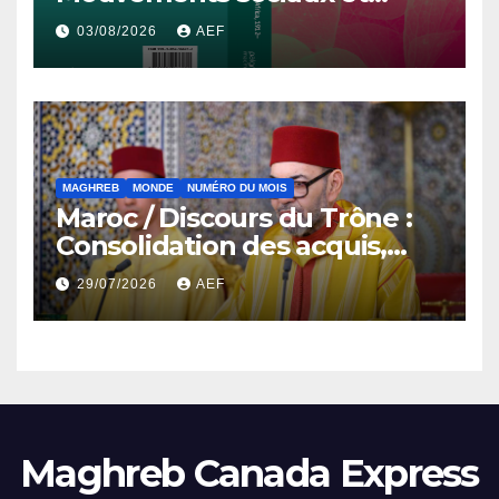
démocratisation en Afrique
03/08/2026
AEF
du Nord, 1912-2024
MAGHREB
MONDE
NUMÉRO DU MOIS
Maroc / Discours du Trône :
Consolidation des acquis,
résilience économique et
29/07/2026
AEF
affirmation d’une
souveraineté stratégique
décomplexée
Maghreb Canada Express