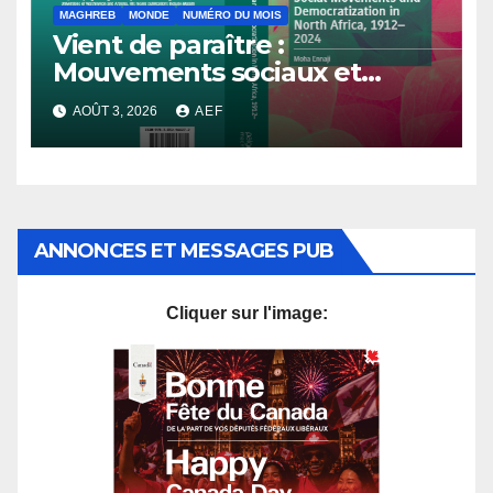
MAGHREB
MONDE
NUMÉRO DU MOIS
Vient de paraître :
Mouvements sociaux et
démocratisation en Afrique
AOÛT 3, 2026
AEF
du Nord, 1912-2024
ANNONCES ET MESSAGES PUB
Cliquer sur l'image: