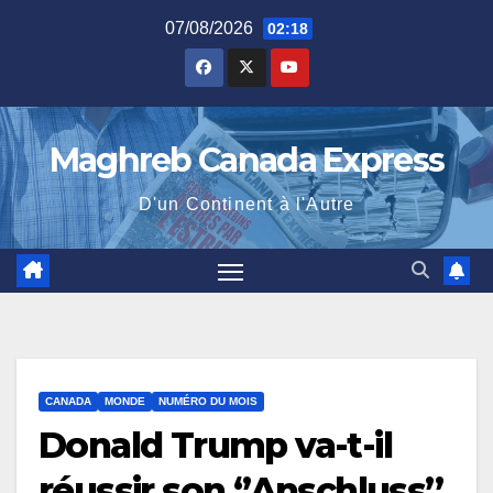
Skip
07/08/2026
02:18
to
content
Maghreb Canada Express
D'un Continent à l'Autre
CANADA
MONDE
NUMÉRO DU MOIS
Donald Trump va-t-il
réussir son ‘’Anschluss’’