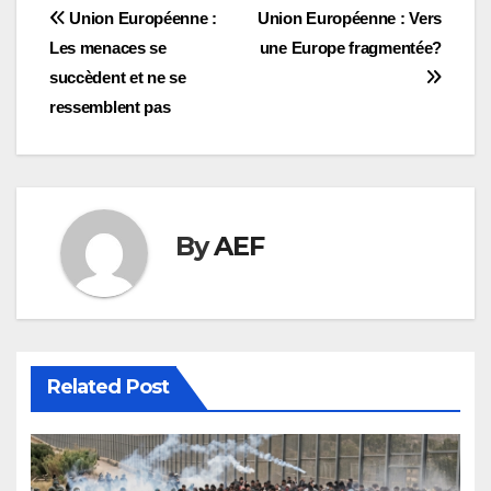
Navigation
Union Européenne :
Union Européenne : Vers
Les menaces se
une Europe fragmentée?
de
succèdent et ne se
l’article
ressemblent pas
By
AEF
Related Post