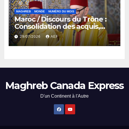
MAGHREB
MONDE
NUMÉRO DU MOIS
Maroc / Discours du Trône :
Consolidation des acquis,
résilience économique et
29/07/2026
AEF
affirmation d’une
souveraineté stratégique
décomplexée
Maghreb Canada Express
D'un Continent à l'Autre