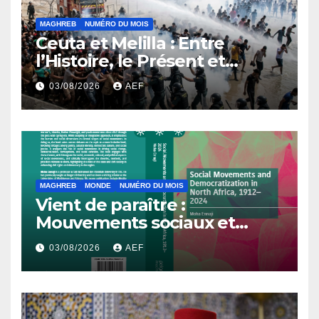
MAGHREB
NUMÉRO DU MOIS
Ceuta et Melilla : Entre
l’Histoire, le Présent et
l’Avenir
03/08/2026
AEF
MAGHREB
MONDE
NUMÉRO DU MOIS
Vient de paraître :
Mouvements sociaux et
démocratisation en Afrique
03/08/2026
AEF
du Nord, 1912-2024