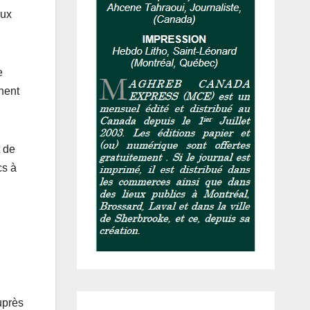
eux
e
rnent
t de
cs à
auprès