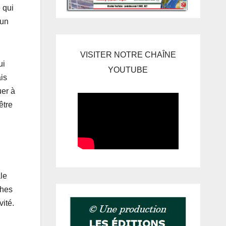
 qui
 un
VISITER NOTRE CHAÎNE
ui
YOUTUBE
is
uer à
être
le
ches
vité.