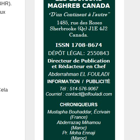
(BHR).
aux
Cela