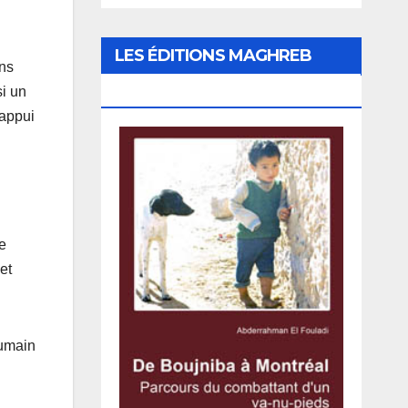
LES ÉDITIONS MAGHREB
ons
CANADA EXPRESS
si un
’appui
e
et
humain