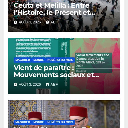
Ceuta et Melilla : Entre
l’Histoire, le Présent et
l’Avenir
AOÛT 3, 2026
AEF
MAGHREB
MONDE
NUMÉRO DU MOIS
Vient de paraître :
Mouvements sociaux et
démocratisation en Afrique
AOÛT 3, 2026
AEF
du Nord, 1912-2024
MAGHREB
MONDE
NUMÉRO DU MOIS