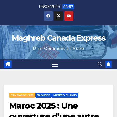
Skip
06/08/2026
08:57
to
content
Maghreb Canada Express
D'un Continent à l'Autre
CAN MAROC 2025
MAGHREB
NUMÉRO DU MOIS
Maroc 2025 : Une
ouverture d’une autre