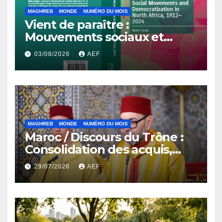
MAGHREB
MONDE
NUMÉRO DU MOIS
Vient de paraître :
Mouvements sociaux et
démocratisation en Afrique
03/08/2026
AEF
du Nord, 1912-2024
MAGHREB
MONDE
NUMÉRO DU MOIS
Maroc / Discours du Trône :
Consolidation des acquis,
résilience économique et
29/07/2026
AEF
affirmation d’une
souveraineté stratégique
décomplexée