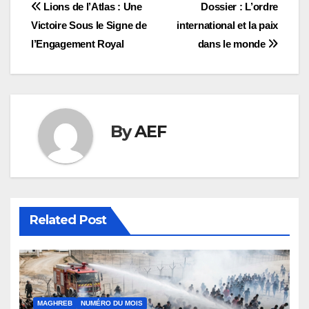
Navigation
Lions de l’Atlas : Une
Dossier : L’ordre
Victoire Sous le Signe de
international et la paix
de
l’Engagement Royal
dans le monde
l’article
By
AEF
Related Post
MAGHREB
NUMÉRO DU MOIS