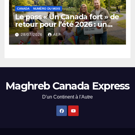
CANADA
NUMÉRO DU MOIS
Le pass « Un Canada fort » de
retour pour l’été 2026 : un
coup de pouce au
28/07/2026
AEF
portefeuille et au tourisme
Maghreb Canada Express
D'un Continent à l'Autre