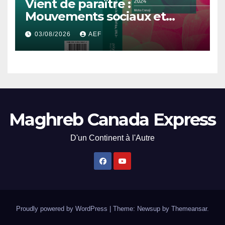
Vient de paraître :
Mouvements sociaux et
démocratisation en Afrique
03/08/2026
AEF
du Nord, 1912-2024
Maghreb Canada Express
D'un Continent à l'Autre
Proudly powered by WordPress
|
Theme: Newsup by
Themeansar
.