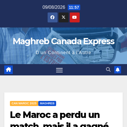
Skip
09/08/2026
11:57
to
content
Maghreb Canada Express
D'un Continent à l'Autre
CAN MAROC 2025
MAGHREB
Le Maroc a perdu un
match, mais il a gagné