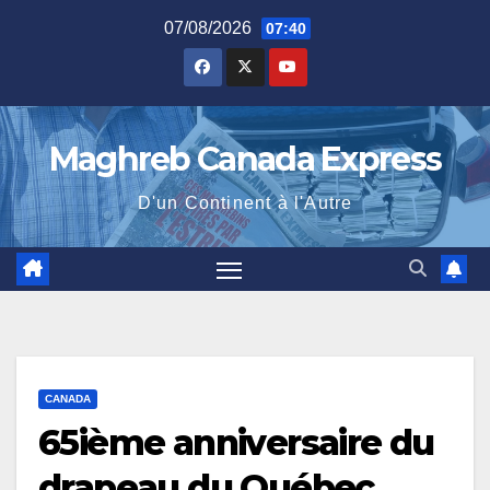
Skip
07/08/2026
07:40
to
content
Maghreb Canada Express
D'un Continent à l'Autre
CANADA
65ième anniversaire du
drapeau du Québec