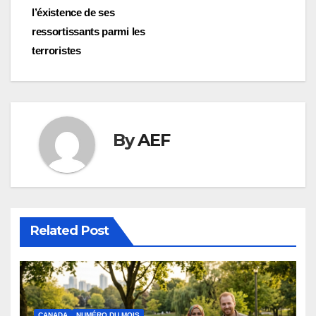
de
l’éxistence de ses
l’article
ressortissants parmi les
terroristes
By
AEF
Related Post
CANADA
NUMÉRO DU MOIS