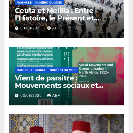
MAGHREB
NUMÉRO DU MOIS
Ceuta et Melilla : Entre
l’Histoire, le Présent et
l’Avenir
03/08/2026
AEF
MAGHREB
MONDE
NUMÉRO DU MOIS
Vient de paraître :
Mouvements sociaux et
démocratisation en Afrique
03/08/2026
AEF
du Nord, 1912-2024