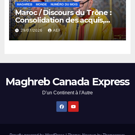
MAGHREB
MONDE
NUMÉRO DU MOIS
Maroc / Discours du Trône :
Consolidation des acquis,
résilience économique et
29/07/2026
AEF
affirmation d’une
souveraineté stratégique
décomplexée
Maghreb Canada Express
D'un Continent à l'Autre