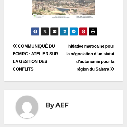
Navigation
COMMUNIQUÉ DU
Initiative marocaine pour
FCMRC : ATELIER SUR
la négociation d’un statut
de
LA GESTION DES
d’autonomie pour la
l’article
CONFLITS
région du Sahara
By
AEF