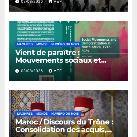
03/08/2026
AEF
MAGHREB
MONDE
NUMÉRO DU MOIS
Vient de paraître :
Mouvements sociaux et
démocratisation en Afrique
03/08/2026
AEF
du Nord, 1912-2024
MAGHREB
MONDE
NUMÉRO DU MOIS
Maroc / Discours du Trône :
Consolidation des acquis,