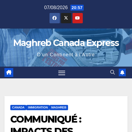
Skip
07/08/2026
20:57
to
content
Maghreb Canada Express
D'un Continent à l'Autre
CANADA
IMMIGRATION
MAGHREB
COMMUNIQUÉ :
IMPACTS DES