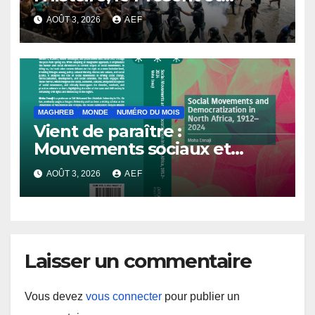
l’Avenir
AOÛT 3, 2026
AEF
MAGHREB
MONDE
NUMÉRO DU MOIS
Vient de paraître :
Mouvements sociaux et
démocratisation en Afrique
AOÛT 3, 2026
AEF
du Nord, 1912-2024
Laisser un commentaire
Vous devez
vous connecter
pour publier un