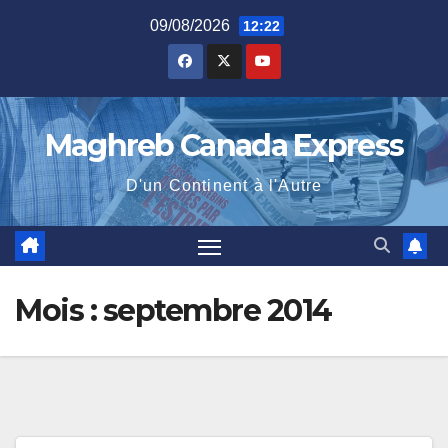
Skip
09/08/2026
12:22
to
content
Maghreb Canada Express
D'un Continent à l'Autre
Mois :
septembre 2014