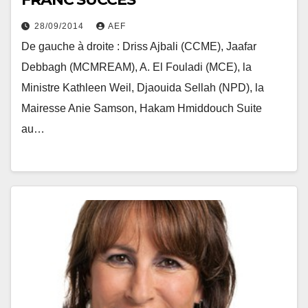
28/09/2014
AEF
De gauche à droite : Driss Ajbali (CCME), Jaafar
Debbagh (MCMREAM), A. El Fouladi (MCE), la
Ministre Kathleen Weil, Djaouida Sellah (NPD), la
Mairesse Anie Samson, Hakam Hmiddouch Suite
au…