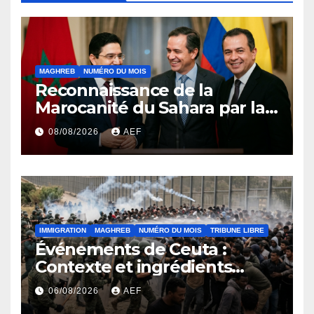
MAGHREB
NUMÉRO DU MOIS
Reconnaissance de la
Marocanité du Sahara par la
Colombie ou l’effet domino
08/08/2026
AEF
de la résolution 2797 du
conseil de sécurité
IMMIGRATION
MAGHREB
NUMÉRO DU MOIS
TRIBUNE LIBRE
Événements de Ceuta :
Contexte et ingrédients
ayant déclenché la crise
06/08/2026
AEF