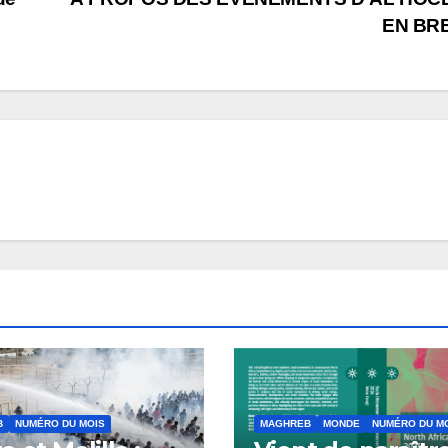
EN BR
B
NUMÉRO DU MOIS
MAGHREB
MONDE
NUMÉRO DU M