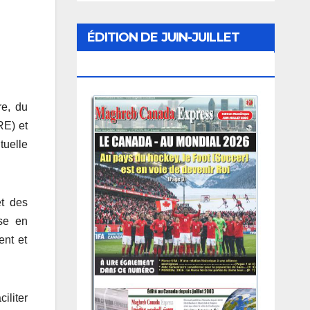
ÉDITION DE JUIN-JUILLET
2026
re, du
RE) et
tuelle
t des
ise en
ent et
iliter