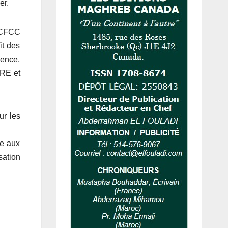
er.
ANCFCC
it des
gence,
MRE et
ur les
ce aux
sation