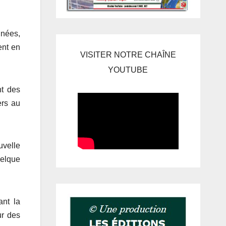
nnées,
ent en
VISITER NOTRE CHAÎNE
YOUTUBE
nt des
ers au
uvelle
uelque
nt la
ur des