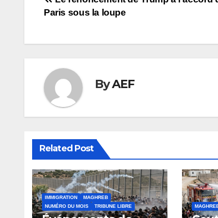
Navigation
Paris sous la loupe
de
l’article
By
AEF
Related Post
IMMIGRATION
MAGHREB
NUMÉRO DU MOIS
TRIBUNE LIBRE
MAGHRE