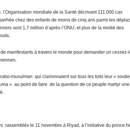
ore, l’Organisation mondiale de la Santé décrivant 111.000 cas
 diarrhée chez des enfants de moins de cinq ans parmi les dépla
iers sont 1,7 million d’après l’ONU, et plus de la moitié des
uits.
rs de manifestants à travers le monde pour demander un cessez-l
iniennes.
bo-musulman qui claironnaient sur tous les toits leur « souti
uma » au point de faire de la question de ce peuple martyr une
é.
rassemblés le 11 novembre à Riyad, à l’initiative du prince hér