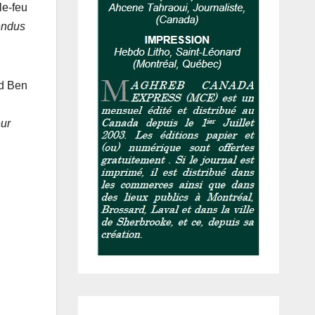
le-feu
endus
ed Ben
ur