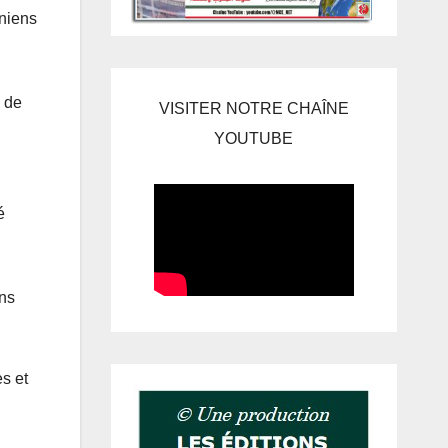
iniens
e de
VISITER NOTRE CHAÎNE
YOUTUBE
é
ons
s et