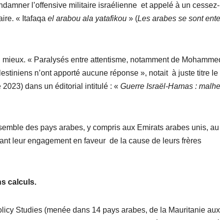
ner l’offensive militaire israélienne et appelé à un cessez-
aire. « Itafaqa
el arabou ala yatafikou
» (
Les arabes se sont ent
… mieux. « Paralysés entre attentisme, notamment de Mohamm
estiniens n’ont apporté aucune réponse », notait à juste titre le
023) dans un éditorial intitulé : «
Guerre Israël-Hamas : malhe
nsemble des pays arabes, y compris aux Emirats arabes unis, au
rant leur engagement en faveur de la cause de leurs frères
ns calculs.
licy Studies (menée dans 14 pays arabes, de la Mauritanie aux