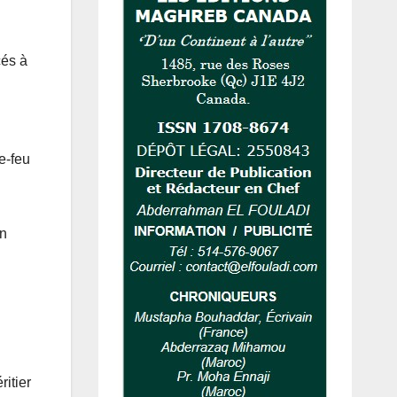
cés à
e-feu
en
itier