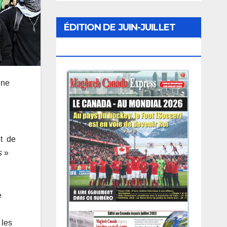
ÉDITION DE JUIN-JUILLET
2026
une
et de
es
»
e
 les