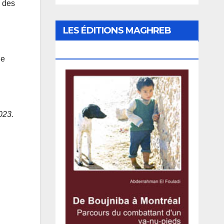
é des
LES ÉDITIONS MAGHREB
CANADA EXPRESS
de
023.