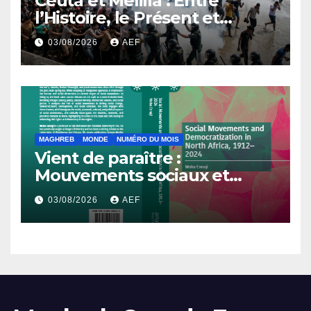
Ceuta et Melilla : Entre
l’Histoire, le Présent et
l’Avenir
03/08/2026
AEF
MAGHREB
MONDE
NUMÉRO DU MOIS
Vient de paraître :
Mouvements sociaux et
démocratisation en Afrique
03/08/2026
AEF
du Nord, 1912-2024