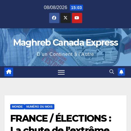
Skip
08/08/2026
15:03
to
content
Maghreb Canada Express
D'un Continent à l'Autre
MONDE
NUMÉRO DU MOIS
FRANCE / ÉLECTIONS :
La chute de l’extrême