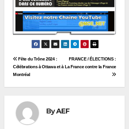
Navigation
Fête du Trône 2024 :
FRANCE / ÉLECTIONS :
Célébrations à Ottawa et à
La France contre la France
de
Montréal
l’article
By
AEF