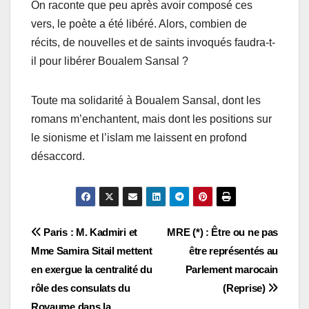
On raconte que peu après avoir composé ces
vers, le poète a été libéré. Alors, combien de
récits, de nouvelles et de saints invoqués faudra-t-
il pour libérer Boualem Sansal ?
Toute ma solidarité à Boualem Sansal, dont les
romans m’enchantent, mais dont les positions sur
le sionisme et l’islam me laissent en profond
désaccord.
Navigation
Paris : M. Kadmiri et
MRE (*) : Être ou ne pas
Mme Samira Sitail mettent
être représentés au
de
en exergue la centralité du
Parlement marocain
l’article
rôle des consulats du
(Reprise)
Royaume dans la