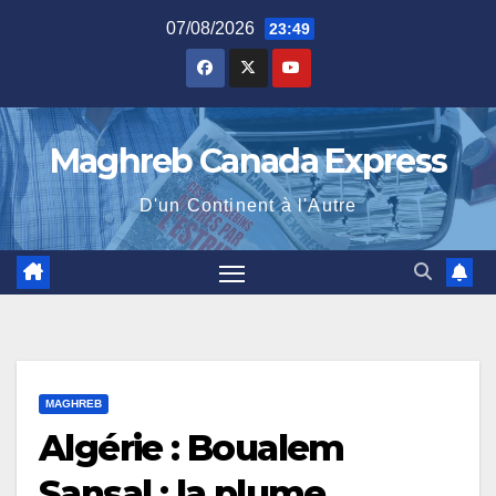
Skip
07/08/2026
23:49
to
content
Maghreb Canada Express
D'un Continent à l'Autre
MAGHREB
Algérie : Boualem
Sansal ; la plume