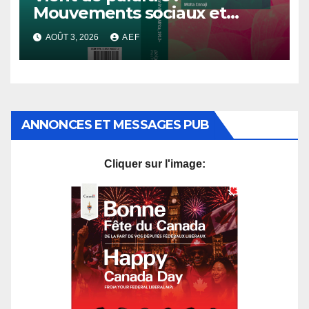
Mouvements sociaux et
démocratisation en Afrique
AOÛT 3, 2026
AEF
du Nord, 1912-2024
ANNONCES ET MESSAGES PUB
Cliquer sur l'image: