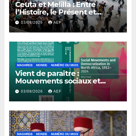
Ceuta et Melilla : Entre
l’Histoire, le Présent et
l’Avenir
03/08/2026
AEF
MAGHREB
MONDE
NUMÉRO DU MOIS
Vient de paraître :
Mouvements sociaux et
démocratisation en Afrique
03/08/2026
AEF
du Nord, 1912-2024
MAGHREB
MONDE
NUMÉRO DU MOIS