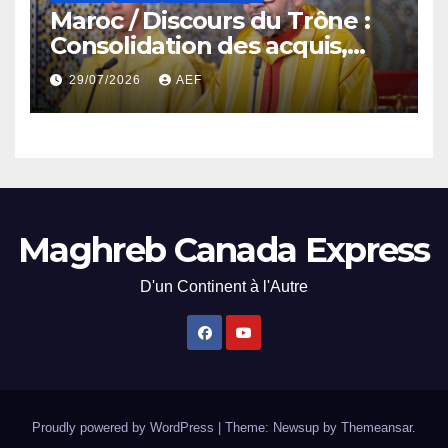
Maroc / Discours du Trône :
Consolidation des acquis,
résilience économique et
29/07/2026
AEF
affirmation d’une
souveraineté stratégique
décomplexée
Maghreb Canada Express
D'un Continent à l'Autre
Proudly powered by WordPress
|
Theme: Newsup by
Themeansar
.